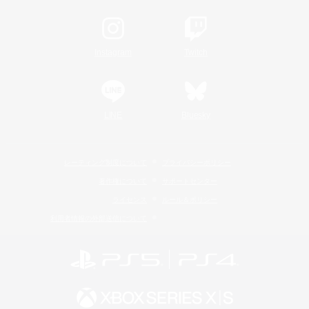
Instagram
Twitch
LINE
Bluesky
レーティング制度について
プライバシーポリシー
著作権について
サポートセンター
ライセンス
ルール＆ポリシー
利用者情報の外部送信について