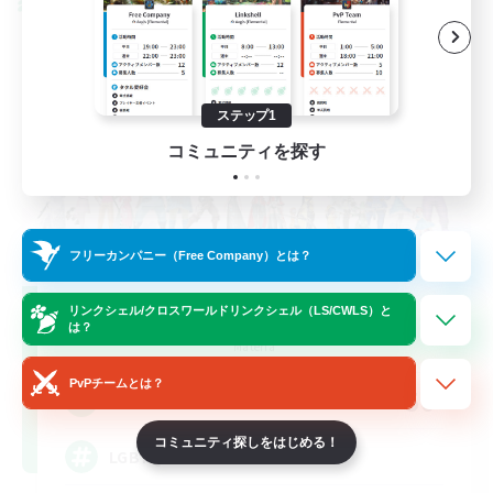
クロスワールドリンクシェル
ステップ1
コミュニティを探す
フリーカンパニー（Free Company）とは？
Rainbow Connection
リンクシェル/クロスワールドリンクシェル（LS/CWLS）と
は？
追加メンバー募集
Materia
PvPチームとは？
50
募集人数
コミュニティ探しをはじめる！
LGBTQIA+