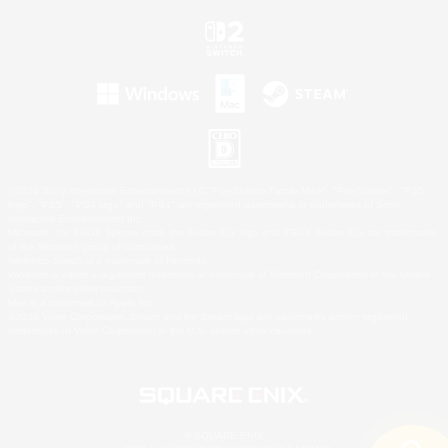
©2026 Sony Interactive Entertainment LLC."PlayStation Family Mark", "PlayStation", "PS5
logo", "PS5", "PS4 logo" and "PS4" are registered trademarks or trademarks of Sony
Interactive Entertainment Inc.
Microsoft, the XBOX Sphere mark, the Series X|S logo and XBOX Series X|S are trademarks
of the Microsoft group of companies.
Nintendo Switch is a trademark of Nintendo.
Windows is either a registered trademark or trademark of Microsoft Corporation in the United
States and/or other countries.
Mac is a trademark of Apple Inc.
©2026 Valve Corporation. Steam and the Steam logo are trademarks and/or registered
trademarks of Valve Corporation in the U.S. and/or other countries.
© SQUARE ENIX