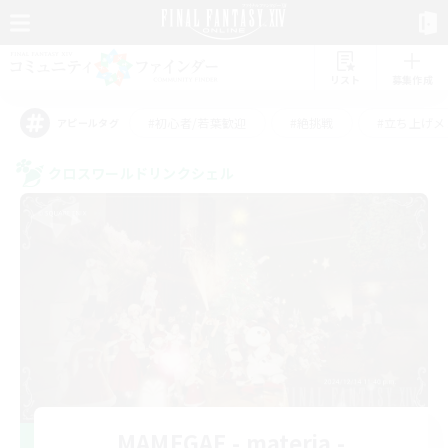
リスト
募集作成
#初心者/若葉歓迎
#絶挑戦
#立ち上げメ
アピールタグ
クロスワールドリンクシェル
MAMEGAE - materia -