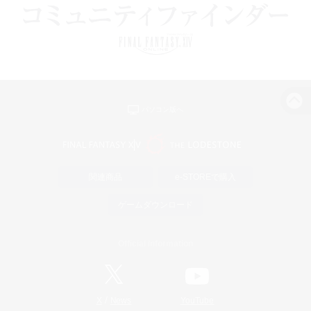
パソコン版へ
関連商品
e-STOREで購入
ゲームダウンロード
Official Information
/
X
News
YouTube