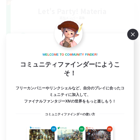
Let's Party! Materia
追加メンバー募集
Materia
999
募集人数
LetsPartyFFXIVDiscord
W
E
L
C
O
M
E
T
O
C
O
M
M
U
N
I
T
Y
F
I
N
D
E
R
!
コミュニティファインダーにようこ
そ！
フリーカンパニーやリンクシェルなど、自分のプレイに合ったコ
ミュニティに加入して、
ファイナルファンタジーXIVの世界をもっと楽しもう！
EN
コミュニティファインダーの使い方
詳細を見る
募集期間: 2026/08/24 まで