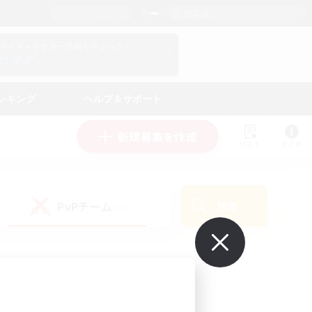
日本語
マイキャラクター情報をチェック！
ログイン
ンキング
ヘルプ＆サポート
新規募集を作成
リスト
ガイド
PvPチーム
検索
(0)
で