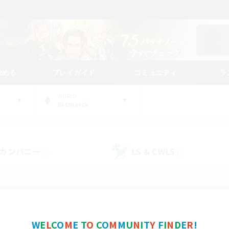
始める
プレイガイド
コミュニティ
ラ
WORLD
Bismarck
カンパニー
LS & CWLS
(4)
(4)
コミュニティファインダー
W
E
L
C
O
M
E
T
O
C
O
M
M
U
N
I
T
Y
F
I
N
D
E
R
!