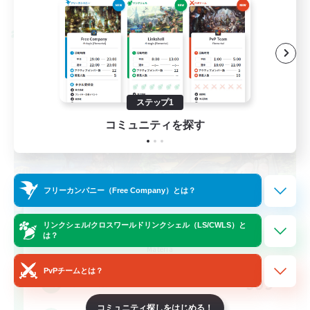
募集期間: 2026/08/28 まで
クロスワールドリンクシェル
ステップ1
コミュニティを探す
フリーカンパニー（Free Company）とは？
Let's Party! Materia
リンクシェル/クロスワールドリンクシェル（LS/CWLS）と
は？
追加メンバー募集
Materia
PvPチームとは？
999
募集人数
コミュニティ探しをはじめる！