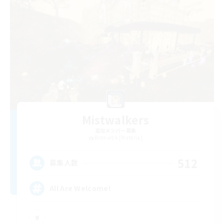
Mistwalkers
追加メンバー募集
Bismarck [Materia]
512
募集人数
All Are Welcome!