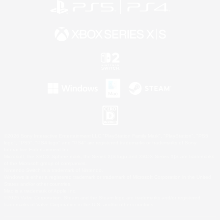
©2026 Sony Interactive Entertainment LLC."PlayStation Family Mark", "PlayStation", "PS5
logo", "PS5", "PS4 logo" and "PS4" are registered trademarks or trademarks of Sony
Interactive Entertainment Inc.
Microsoft, the XBOX Sphere mark, the Series X|S logo and XBOX Series X|S are trademarks
of the Microsoft group of companies.
Nintendo Switch is a trademark of Nintendo.
Windows is either a registered trademark or trademark of Microsoft Corporation in the United
States and/or other countries.
Mac is a trademark of Apple Inc.
©2026 Valve Corporation. Steam and the Steam logo are trademarks and/or registered
trademarks of Valve Corporation in the U.S. and/or other countries.