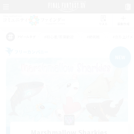
リスト
募集作成
#初心者/若葉歓迎
#絶挑戦
#立ち上げメ
アピールタグ
フリーカンパニー
NEW
Marshmallow Sharkies