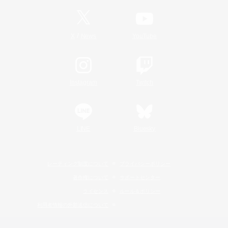
/
X
News
YouTube
Instagram
Twitch
LINE
Bluesky
レーティング制度について
プライバシーポリシー
著作権について
サポートセンター
ライセンス
ルール＆ポリシー
利用者情報の外部送信について