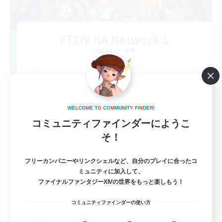
FFXIV NA Network 1
追加メンバー募集
Materia
100
募集人数
Players events social
W
E
L
C
O
M
E
T
O
C
O
M
M
U
N
I
T
Y
F
I
N
D
E
R
!
コミュニティファインダーにようこ
そ！
フリーカンパニーやリンクシェルなど、自分のプレイに合ったコ
ミュニティに加入して、
ファイナルファンタジーXIVの世界をもっと楽しもう！
EN / FR
コミュニティファインダーの使い方
詳細を見る