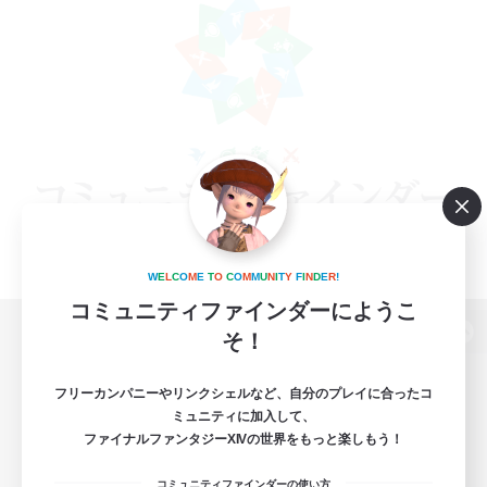
W
E
L
C
O
M
E
T
O
C
O
M
M
U
N
I
T
Y
F
I
N
D
E
R
!
コミュニティファインダーにようこ
そ！
パソコン版へ
フリーカンパニーやリンクシェルなど、自分のプレイに合ったコ
ミュニティに加入して、
ファイナルファンタジーXIVの世界をもっと楽しもう！
関連商品
e-STOREで購入
コミュニティファインダーの使い方