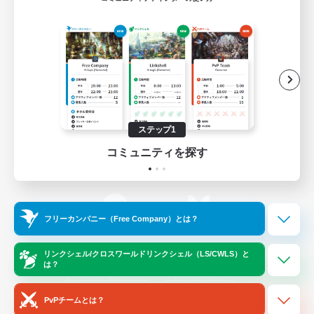
ゲームダウンロード
Official Information
/
X
News
YouTube
ステップ1
コミュニティを探す
Instagram
Twitch
フリーカンパニー（Free Company）とは？
LINE
Bluesky
リンクシェル/クロスワールドリンクシェル（LS/CWLS）と
は？
レーティング制度について
プライバシーポリシー
著作権について
サポートセンター
PvPチームとは？