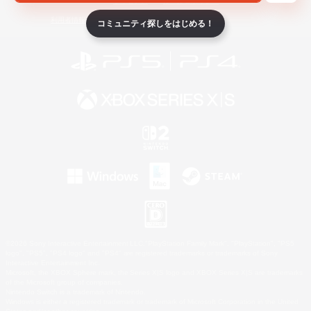
ライセンス
ルール＆ポリシー
利用者情報の外部送信について
コミュニティ探しをはじめる！
©2026 Sony Interactive Entertainment LLC."PlayStation Family Mark", "PlayStation", "PS5
logo", "PS5", "PS4 logo" and "PS4" are registered trademarks or trademarks of Sony
Interactive Entertainment Inc.
Microsoft, the XBOX Sphere mark, the Series X|S logo and XBOX Series X|S are trademarks
of the Microsoft group of companies.
Nintendo Switch is a trademark of Nintendo.
Windows is either a registered trademark or trademark of Microsoft Corporation in the United