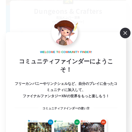
Dungeons & Crafters
追加メンバー募集
Bismarck [Materia]
100
募集人数
Discord Server
W
E
L
C
O
M
E
T
O
C
O
M
M
U
N
I
T
Y
F
I
N
D
E
R
!
コミュニティファインダーにようこ
そ！
フリーカンパニーやリンクシェルなど、自分のプレイに合ったコ
ミュニティに加入して、
ファイナルファンタジーXIVの世界をもっと楽しもう！
EN
コミュニティファインダーの使い方
詳細を見る
募集期間: 2026/08/30 まで