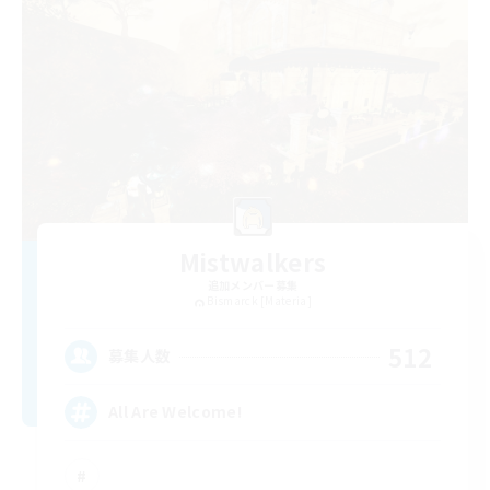
Mistwalkers
追加メンバー募集
Bismarck [Materia]
512
募集人数
All Are Welcome!