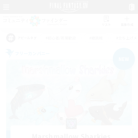
リスト
募集作成
#初心者/若葉歓迎
#絶挑戦
#立ち上げメ
アピールタグ
フリーカンパニー
NEW
Marshmallow Sharkies