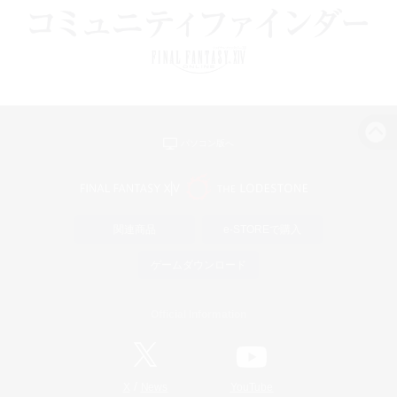
パソコン版へ
関連商品
e-STOREで購入
ゲームダウンロード
Official Information
/
X
News
YouTube