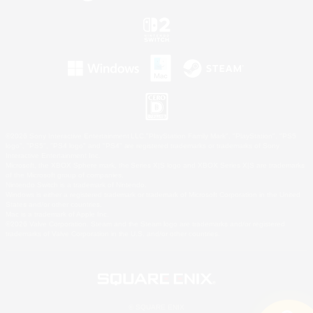
©2026 Sony Interactive Entertainment LLC."PlayStation Family Mark", "PlayStation", "PS5
logo", "PS5", "PS4 logo" and "PS4" are registered trademarks or trademarks of Sony
Interactive Entertainment Inc.
Microsoft, the XBOX Sphere mark, the Series X|S logo and XBOX Series X|S are trademarks
of the Microsoft group of companies.
Nintendo Switch is a trademark of Nintendo.
Windows is either a registered trademark or trademark of Microsoft Corporation in the United
States and/or other countries.
Mac is a trademark of Apple Inc.
©2026 Valve Corporation. Steam and the Steam logo are trademarks and/or registered
trademarks of Valve Corporation in the U.S. and/or other countries.
© SQUARE ENIX