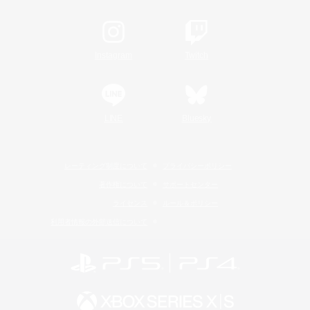
Instagram
Twitch
LINE
Bluesky
レーティング制度について
プライバシーポリシー
著作権について
サポートセンター
ライセンス
ルール＆ポリシー
利用者情報の外部送信について