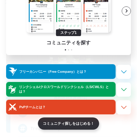
フリーカンパニー
ステップ1
コミュニティを探す
フリーカンパニー（Free Company）とは？
Stormbringer
リンクシェル/クロスワールドリンクシェル（LS/CWLS）と
は？
追加メンバー募集
Bismarck [Materia]
PvPチームとは？
--
募集人数
コミュニティ探しをはじめる！
Treasure Map Enthusiasts