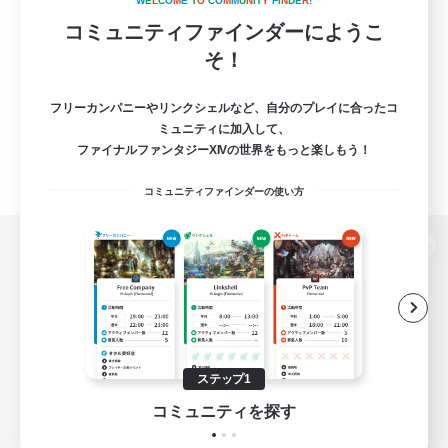
W
E
L
C
O
M
E
T
O
C
O
M
M
U
N
I
T
Y
F
I
N
D
E
R
!
コミュニティファインダーにようこ
そ！
フリーカンパニーやリンクシェルなど、自分のプレイに合ったコ
ミュニティに加入して、
ファイナルファンタジーXIVの世界をもっと楽しもう！
コミュニティファインダーの使い方
パソコン版へ
関連商品
e-STOREで購入
ステップ1
ゲームダウンロード
コミュニティを探す