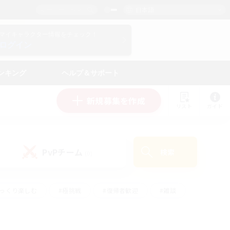
日本語
マイキャラクター情報をチェック！
ログイン
ンキング
ヘルプ＆サポート
新規募集を作成
リスト
ガイド
PvPチーム
検索
(0)
ゆっくり楽しむ
#極挑戦
#復帰者歓迎
#雑談
ルプレイ
#トレジャーハント
#レベリング
して頑張る
#プレイヤー主催イベント