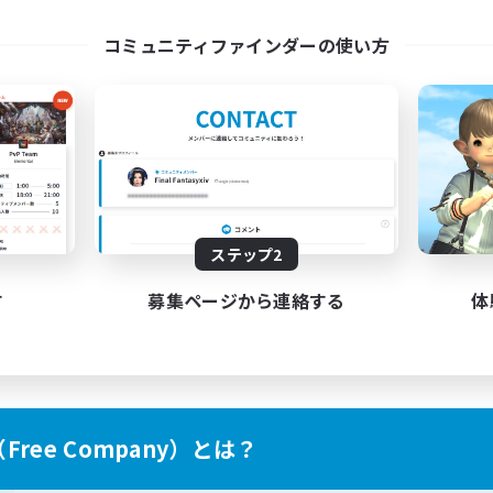
ayers events social
LetsPartyFFXIVDisco
コミュニティファインダーの使い方
EN / FR
募集期間: 2026/08/28 まで
募集期間: 20
ステップ2
す
募集ページから連絡する
体
ree Company）とは？