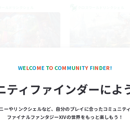
ワールドリンクシェル
クロスワールドリンクシェル
FXIV NA Network 1
Let's Party! Mat
W
E
L
C
O
M
E
T
O
C
O
M
M
U
N
I
T
Y
F
I
N
D
E
R
!
追加メンバー募集
追加メンバー募集
Materia
Materia
ニティファインダーによ
動時間
活動時間
7:00
11:00
0:00
日
平日
1:00
12:00
0:00
末
週末
ニーやリンクシェルなど、自分のプレイに合ったコミュニテ
717
クティブメンバー数
アクティブメンバー数
ファイナルファンタジーXIVの世界をもっと楽しもう！
100
集人数
募集人数