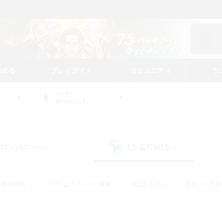
始める
プレイガイド
コミュニティ
ラ
WORLD
Bismarck
カンパニー
LS & CWLS
(4)
(4)
#零式挑戦
#立ち上げメンバー募集
#社会人中心
#まったり
#体験歓迎
#クラフター中心
#ギャザラー中心
#ロー
ング
#演奏
#ミラプリ（ミラージュプリズム）
#クリア目指