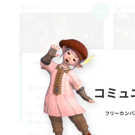
クロスワールドリンクシェル
クロス
NEW
MAMEGAE - materia -
F
追加メンバー募集
Materia
コミュ
活動時間
活
18:00
2:00
平日
平
9:00
2:00
週末
週
フリーカンパ
1
アクティブメンバー数
ア
64
募集人数
募