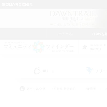
ニュース
FFXIVを
DATA CENTER
Materia
ALL
フリー
(8)
アピールタグ
#初心者/若葉歓迎
#絶挑戦
#モブハント
#学生中心
#なんでも楽しむ
#スクリーンショット撮影
#ハウジ