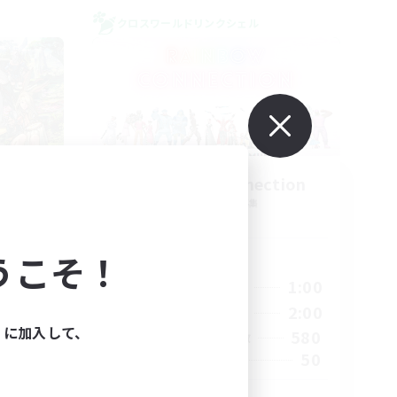
クロスワールドリンクシェル
eria
Rainbow Connection
追加メンバー募集
Materia
うこそ！
活動時間
23:00
18:00
1:00
平日
23:00
10:00
2:00
週末
ィに加入して、
1
580
アクティブメンバー数
999
50
募集人数