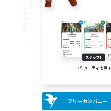
基本自由に！声かけあって色々
Pl
行くスタイル！
立ち上げメンバー募集
まったりゆっくり楽しむ
なんでも楽しむ
スクリーンショット撮影
JA
募集期間: 2026/09/01 まで
ステップ1
コミュニティを探
フリーカンパニー（F