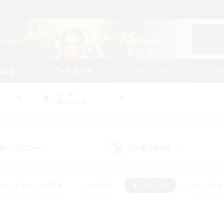
始める
プレイガイド
コミュニティ
ラ
WORLD
Bismarck
カンパニー
LS & CWLS
(0)
(0)
#立ち上げメンバー募集
#零式挑戦
#社会人中心
#まったり
体験歓迎
#クラフター中心
#ロールプレイ
#ギャザラー中心
ージュプリズム）
#スクリーンショット撮影
#クリア目指して頑張る