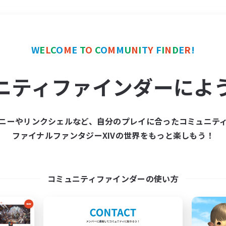
＃社会人中心
使用言語
W
E
L
C
O
M
E
T
O
C
O
M
M
U
N
I
T
Y
F
I
N
D
E
R
!
ニティファインダーによ
ニーやリンクシェルなど、自分のプレイに合ったコミュニテ
ファイナルファンタジーXIVの世界をもっと楽しもう！
募集数 0件
集が見つかりませんでし
コミュニティファインダーの使い方
条件を変えて検索してみるでっす！