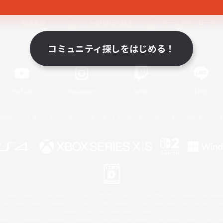
関連商品
e-STOREで購入
ゲームダウンロード
コミュニティ探しをはじめる！
Official Information
YouTube
Instagram
Twitch
LINE
著作権について
プライバシーポリシー
サポートセンター
ライセンス
ルール＆ポリシー
 Family Mark", "PlayStation", "PS5 logo", "PS5", "PS4 logo" and "PS4" are registered trademark
XBOX Sphere mark, the Series X|S logo and XBOX Series X|S are trademarks of the Microsoft gro
Nintendo Switch is a trademark of Nintendo.
ither a registered trademark or trademark of Microsoft Corporation in the United States and/or oth