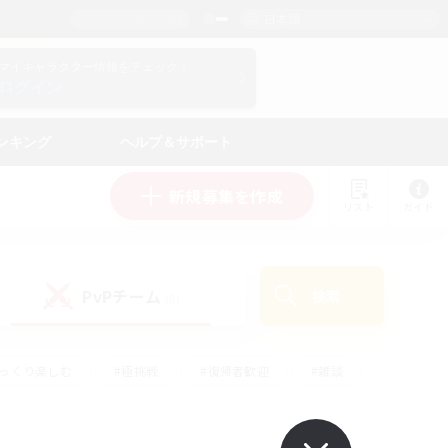
日本語
マイキャラクター情報をチェック！
ログイン
ンキング
ヘルプ＆サポート
新規募集を作成
リスト
ガイド
PvPチーム
検索
(0)
ゆっくり楽しむ
#極挑戦
#復帰者歓迎
#雑談
#ハウジング
#トレジャーハント
#レベリング
#プレイヤー主催イベント