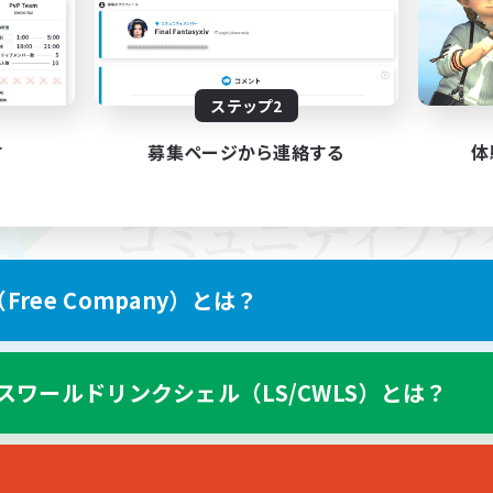
ステップ2
す
募集ページから連絡する
体
ree Company）とは？
スワールドリンクシェル（LS/CWLS）とは？
スマートフォン版へ