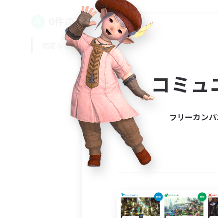
0件の募集が見つかりました！
指定なし
平日
週末
コミュ
フリーカンパ
募