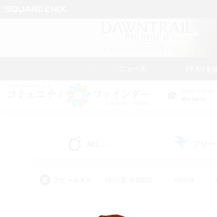
ニュース
FFXIVを
DATA CENTER
Materia
ALL
フリー
(0)
アピールタグ
#初心者/若葉歓迎
#絶挑戦
#学生中心
#なんでも楽しむ
#モブハント
#
#演奏
#ミラプリ（ミラ