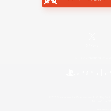
X
/
News
レーティング制度について
©2026 Sony Interactive Entertainment LLC."PlayStation
Microsoft, the 
Windows is e