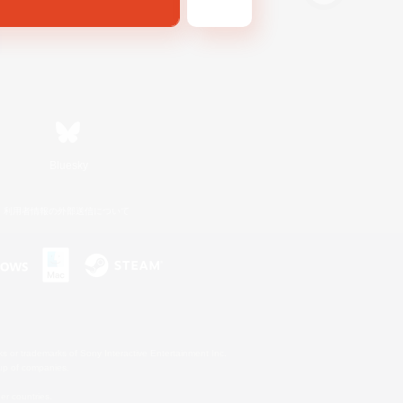
Bluesky
利用者情報の外部送信について
s or trademarks of Sony Interactive Entertainment Inc.
up of companies.
er countries.