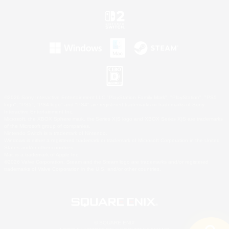
©2026 Sony Interactive Entertainment LLC."PlayStation Family Mark", "PlayStation", "PS5
logo", "PS5", "PS4 logo" and "PS4" are registered trademarks or trademarks of Sony
Interactive Entertainment Inc.
Microsoft, the XBOX Sphere mark, the Series X|S logo and XBOX Series X|S are trademarks
of the Microsoft group of companies.
Nintendo Switch is a trademark of Nintendo.
Windows is either a registered trademark or trademark of Microsoft Corporation in the United
States and/or other countries.
Mac is a trademark of Apple Inc.
©2026 Valve Corporation. Steam and the Steam logo are trademarks and/or registered
trademarks of Valve Corporation in the U.S. and/or other countries.
© SQUARE ENIX