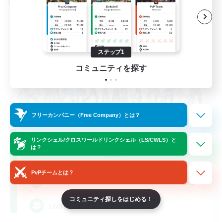
クロスワールドリンクシェル
ステップ1
コミュニティを探す
フリーカンパニー（Free Company）とは？
Rainbow Connection
リンクシェル/クロスワールドリンクシェル（LS/CWLS）と
は？
追加メンバー募集
Materia
PvPチームとは？
50
募集人数
コミュニティ探しをはじめる！
LGBTQIA+