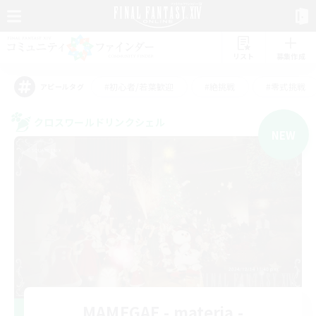
リスト
募集作成
#初心者/若葉歓迎
#絶挑戦
#零式挑戦
アピールタグ
クロスワールドリンクシェル
NEW
MAMEGAE - materia -