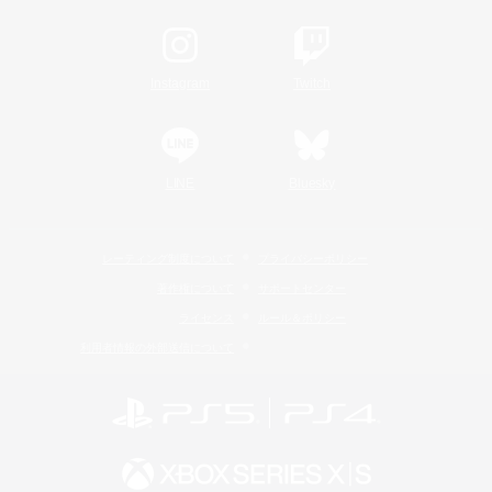
Instagram
Twitch
LINE
Bluesky
レーティング制度について
プライバシーポリシー
著作権について
サポートセンター
ライセンス
ルール＆ポリシー
利用者情報の外部送信について