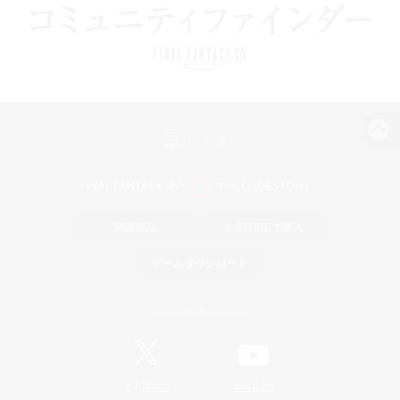
パソコン版へ
関連商品
e-STOREで購入
ゲームダウンロード
Official Information
/
X
News
YouTube