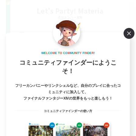
Let's Party! Materia
追加メンバー募集
Materia
999
募集人数
LetsPartyFFXIVDiscord
W
E
L
C
O
M
E
T
O
C
O
M
M
U
N
I
T
Y
F
I
N
D
E
R
!
コミュニティファインダーにようこ
そ！
フリーカンパニーやリンクシェルなど、自分のプレイに合ったコ
ミュニティに加入して、
ファイナルファンタジーXIVの世界をもっと楽しもう！
EN
コミュニティファインダーの使い方
詳細を見る
募集期間: 2026/08/24 まで