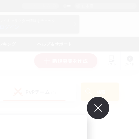
日本語
マイキャラクター情報をチェック！
ログイン
ンキング
ヘルプ＆サポート
新規募集を作成
リスト
ガイド
PvPチーム
検索
(0)
で