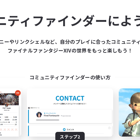
ュニティメンバーを集め
ニティファインダーによ
ティファインダーは、一緒に冒険する仲間を募集することが
た仲間を集めて、ファイナルファンタジーXIVの世界をもっ
ニーやリンクシェルなど、自分のプレイに合ったコミュニテ
ファイナルファンタジーXIVの世界をもっと楽しもう！
新規募集を作成する
コミュニティファインダーの使い方
ステップ2