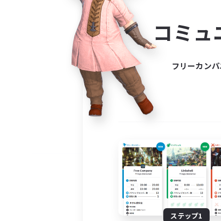
コミ
コミュ
コミュニ
自分に合っ
フリーカンパ
ステップ1