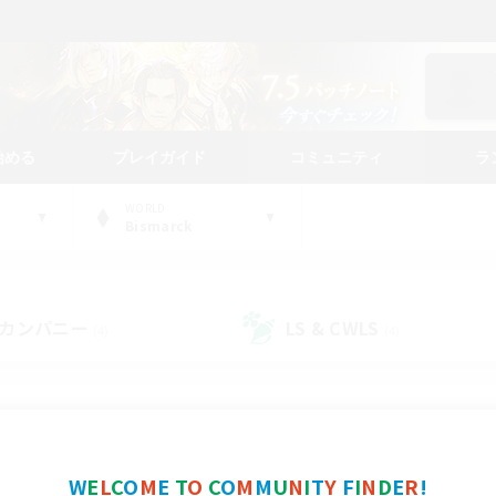
始める
プレイガイド
コミュニティ
ラ
WORLD
Bismarck
カンパニー
LS & CWLS
(4)
(4)
コミュニティファインダー
W
E
L
C
O
M
E
T
O
C
O
M
M
U
N
I
T
Y
F
I
N
D
E
R
!