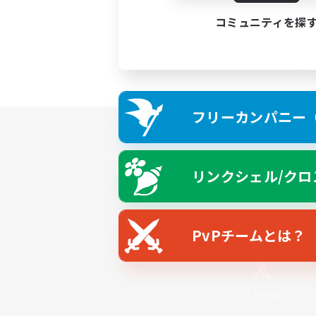
コミュニティを探
フリーカンパニー（F
リンクシェル/クロ
PvPチームとは？
X
/
News