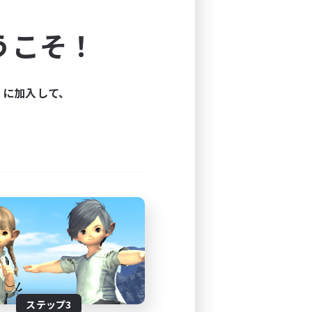
よう！
うこそ！
できます。
と楽しもう！
ィに加入して、
ステップ3