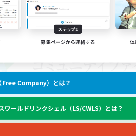
ステップ2
す
募集ページから連絡する
体
ree Company）とは？
スワールドリンクシェル（LS/CWLS）とは？
スマートフォン版へ