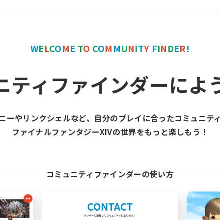
＃モブハント
使用言語
W
E
L
C
O
M
E
T
O
C
O
M
M
U
N
I
T
Y
F
I
N
D
E
R
!
ニティファインダーによ
ニーやリンクシェルなど、自分のプレイに合ったコミュニテ
ファイナルファンタジーXIVの世界をもっと楽しもう！
募集数 0件
集が見つかりませんでし
コミュニティファインダーの使い方
条件を変えて検索してみるでっす！