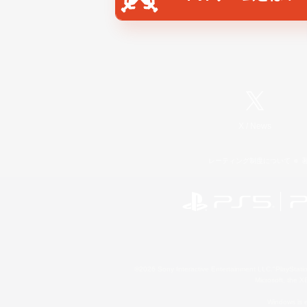
X
/
News
レーティング制度について
©2026 Sony Interactive Entertainment LLC."PlayStation
Microsoft, the 
Windows is e