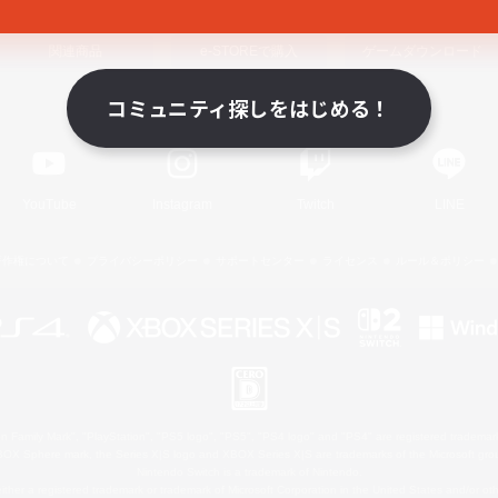
関連商品
e-STOREで購入
ゲームダウンロード
コミュニティ探しをはじめる！
Official Information
YouTube
Instagram
Twitch
LINE
著作権について
プライバシーポリシー
サポートセンター
ライセンス
ルール＆ポリシー
 Family Mark", "PlayStation", "PS5 logo", "PS5", "PS4 logo" and "PS4" are registered trademark
XBOX Sphere mark, the Series X|S logo and XBOX Series X|S are trademarks of the Microsoft gro
Nintendo Switch is a trademark of Nintendo.
ither a registered trademark or trademark of Microsoft Corporation in the United States and/or oth