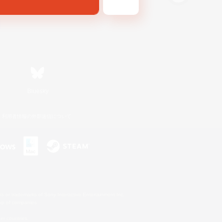
Bluesky
利用者情報の外部送信について
s or trademarks of Sony Interactive Entertainment Inc.
up of companies.
er countries.