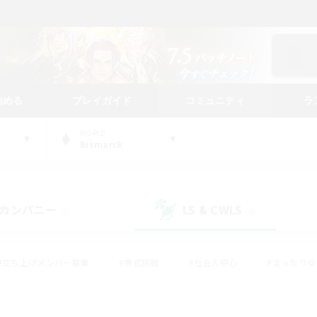
始める
プレイガイド
コミュニティ
ラ
WORLD
Bismarck
カンパニー
LS & CWLS
(0)
(0)
#立ち上げメンバー募集
#零式挑戦
#社会人中心
#まったり
体験歓迎
#クラフター中心
#ロールプレイ
#ギャザラー中心
ージュプリズム）
#スクリーンショット撮影
#クリア目指して頑張る