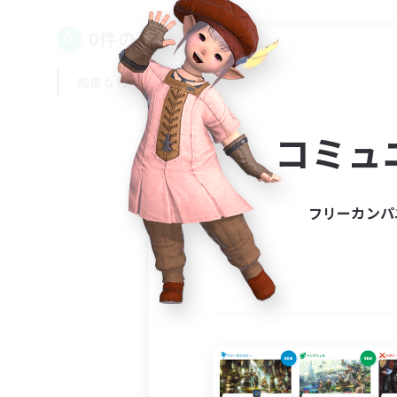
0件の募集が見つかりました！
指定なし
平日
週末
コミュ
フリーカンパ
募