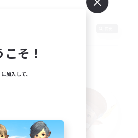
変更
うこそ！
ィに加入して、
た。