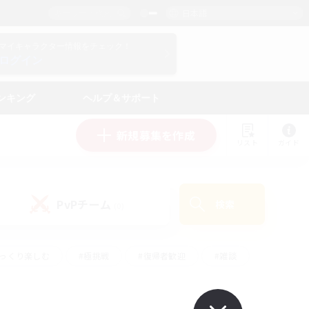
日本語
マイキャラクター情報をチェック！
ログイン
ンキング
ヘルプ＆サポート
新規募集を作成
リスト
ガイド
PvPチーム
検索
(0)
ゆっくり楽しむ
#極挑戦
#復帰者歓迎
#雑談
#ハウジング
#トレジャーハント
#レベリング
#プレイヤー主催イベント