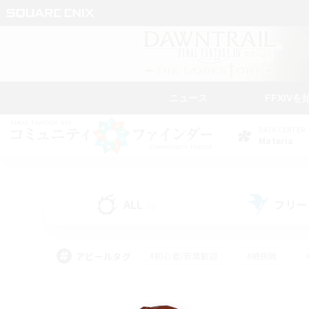
ニュース
FFXIVを
DATA CENTER
Materia
ALL
フリー
(0)
アピールタグ
#初心者/若葉歓迎
#絶挑戦
#学生中心
#なんでも楽しむ
#モブハント
#
#演奏
#ミラプリ（ミラ