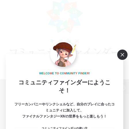
W
E
L
C
O
M
E
T
O
C
O
M
M
U
N
I
T
Y
F
I
N
D
E
R
!
コミュニティファインダーにようこ
そ！
パソコン版へ
フリーカンパニーやリンクシェルなど、自分のプレイに合ったコ
ミュニティに加入して、
ファイナルファンタジーXIVの世界をもっと楽しもう！
関連商品
e-STOREで購入
コミュニティファインダーの使い方