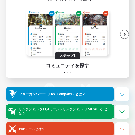
ゲームダウンロード
Official Information
/
X
News
YouTube
ステップ1
コミュニティを探す
Instagram
Twitch
フリーカンパニー（Free Company）とは？
LINE
Bluesky
リンクシェル/クロスワールドリンクシェル（LS/CWLS）と
は？
レーティング制度について
プライバシーポリシー
著作権について
サポートセンター
PvPチームとは？