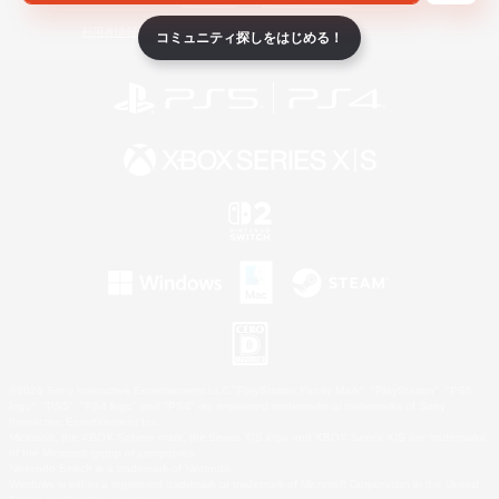
ライセンス
ルール＆ポリシー
利用者情報の外部送信について
コミュニティ探しをはじめる！
©2026 Sony Interactive Entertainment LLC."PlayStation Family Mark", "PlayStation", "PS5
logo", "PS5", "PS4 logo" and "PS4" are registered trademarks or trademarks of Sony
Interactive Entertainment Inc.
Microsoft, the XBOX Sphere mark, the Series X|S logo and XBOX Series X|S are trademarks
of the Microsoft group of companies.
Nintendo Switch is a trademark of Nintendo.
Windows is either a registered trademark or trademark of Microsoft Corporation in the United