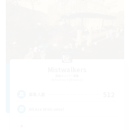
Mistwalkers
追加メンバー募集
Bismarck [Materia]
512
募集人数
All Are Welcome!