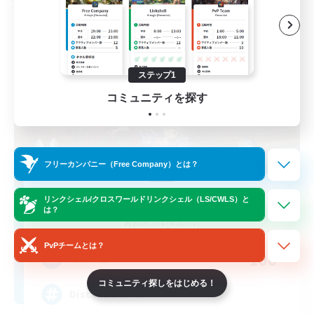
フリーカンパニー
ステップ1
コミュニティを探す
フリーカンパニー（Free Company）とは？
Dungeons & Crafters
リンクシェル/クロスワールドリンクシェル（LS/CWLS）と
は？
追加メンバー募集
Bismarck [Materia]
PvPチームとは？
100
募集人数
コミュニティ探しをはじめる！
Discord Server