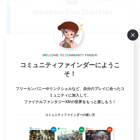
Marshmallow Sharkies
追加メンバー募集
Bismarck [Materia]
100
募集人数
SHARKS
W
E
L
C
O
M
E
T
O
C
O
M
M
U
N
I
T
Y
F
I
N
D
E
R
!
コミュニティファインダーにようこ
そ！
フリーカンパニーやリンクシェルなど、自分のプレイに合ったコ
ミュニティに加入して、
ファイナルファンタジーXIVの世界をもっと楽しもう！
EN
コミュニティファインダーの使い方
詳細を見る
募集期間: 2026/09/03 まで