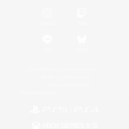
Instagram
Twitch
LINE
Bluesky
レーティング制度について
プライバシーポリシー
著作権について
サポートセンター
ライセンス
ルール＆ポリシー
利用者情報の外部送信について