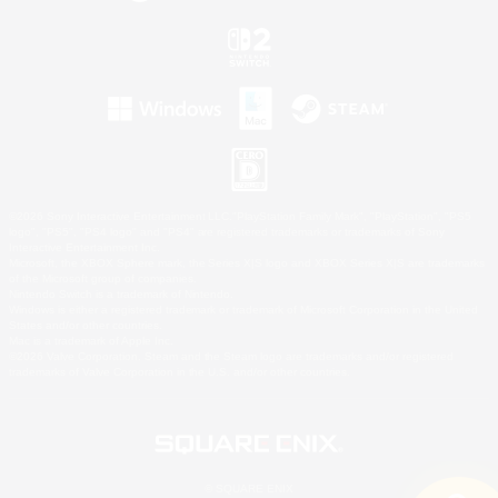
©2026 Sony Interactive Entertainment LLC."PlayStation Family Mark", "PlayStation", "PS5
logo", "PS5", "PS4 logo" and "PS4" are registered trademarks or trademarks of Sony
Interactive Entertainment Inc.
Microsoft, the XBOX Sphere mark, the Series X|S logo and XBOX Series X|S are trademarks
of the Microsoft group of companies.
Nintendo Switch is a trademark of Nintendo.
Windows is either a registered trademark or trademark of Microsoft Corporation in the United
States and/or other countries.
Mac is a trademark of Apple Inc.
©2026 Valve Corporation. Steam and the Steam logo are trademarks and/or registered
trademarks of Valve Corporation in the U.S. and/or other countries.
© SQUARE ENIX