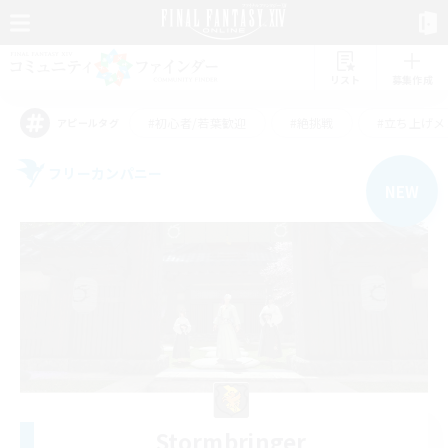
リスト
募集作成
#初心者/若葉歓迎
#絶挑戦
#立ち上げメ
アピールタグ
フリーカンパニー
NEW
Stormbringer