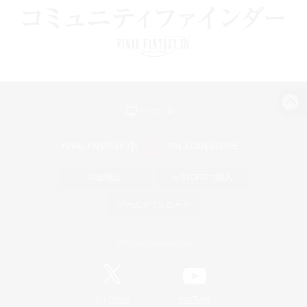
パソコン版へ
関連商品
e-STOREで購入
ゲームダウンロード
Official Information
/
X
News
YouTube