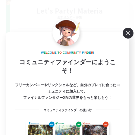
Let's Party! Materia
追加メンバー募集
Materia
999
募集人数
LetsPartyFFXIVDiscord
W
E
L
C
O
M
E
T
O
C
O
M
M
U
N
I
T
Y
F
I
N
D
E
R
!
コミュニティファインダーにようこ
そ！
フリーカンパニーやリンクシェルなど、自分のプレイに合ったコ
ミュニティに加入して、
ファイナルファンタジーXIVの世界をもっと楽しもう！
EN
コミュニティファインダーの使い方
詳細を見る
募集期間: 2026/08/24 まで