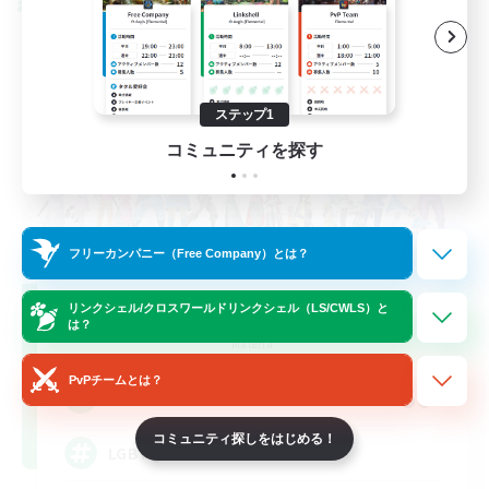
クロスワールドリンクシェル
ステップ1
コミュニティを探す
フリーカンパニー（Free Company）とは？
Rainbow Connection
リンクシェル/クロスワールドリンクシェル（LS/CWLS）と
は？
追加メンバー募集
Materia
PvPチームとは？
50
募集人数
コミュニティ探しをはじめる！
LGBTQIA+