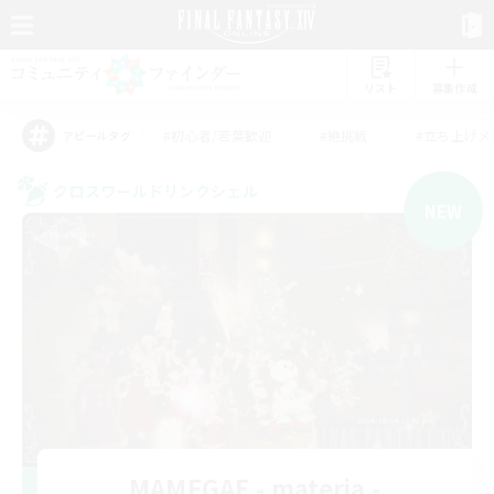
リスト
募集作成
#初心者/若葉歓迎
#絶挑戦
#立ち上げメ
アピールタグ
クロスワールドリンクシェル
NEW
MAMEGAE - materia -