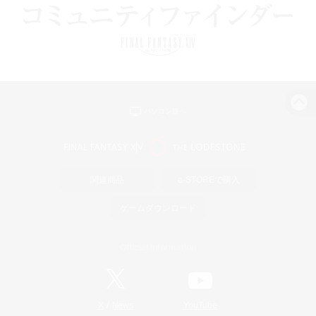
パソコン版へ
関連商品
e-STOREで購入
ゲームダウンロード
Official Information
/
X
News
YouTube