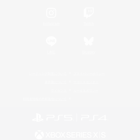
Instagram
Twitch
LINE
Bluesky
レーティング制度について
プライバシーポリシー
著作権について
サポートセンター
ライセンス
ルール＆ポリシー
利用者情報の外部送信について