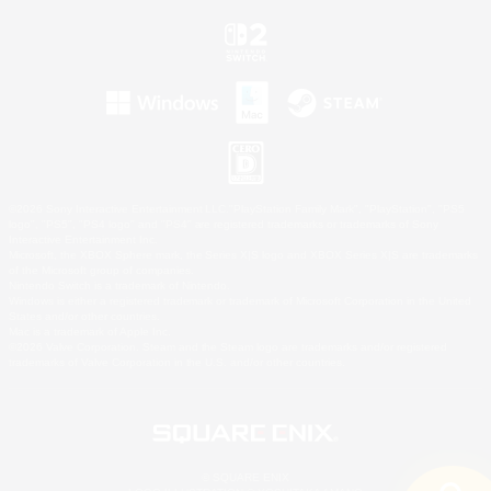
©2026 Sony Interactive Entertainment LLC."PlayStation Family Mark", "PlayStation", "PS5
logo", "PS5", "PS4 logo" and "PS4" are registered trademarks or trademarks of Sony
Interactive Entertainment Inc.
Microsoft, the XBOX Sphere mark, the Series X|S logo and XBOX Series X|S are trademarks
of the Microsoft group of companies.
Nintendo Switch is a trademark of Nintendo.
Windows is either a registered trademark or trademark of Microsoft Corporation in the United
States and/or other countries.
Mac is a trademark of Apple Inc.
©2026 Valve Corporation. Steam and the Steam logo are trademarks and/or registered
trademarks of Valve Corporation in the U.S. and/or other countries.
© SQUARE ENIX