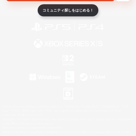
ライセンス
ルール＆ポリシー
利用者情報の外部送信について
コミュニティ探しをはじめる！
©2026 Sony Interactive Entertainment LLC."PlayStation Family Mark", "PlayStation", "PS5
logo", "PS5", "PS4 logo" and "PS4" are registered trademarks or trademarks of Sony
Interactive Entertainment Inc.
Microsoft, the XBOX Sphere mark, the Series X|S logo and XBOX Series X|S are trademarks
of the Microsoft group of companies.
Nintendo Switch is a trademark of Nintendo.
Windows is either a registered trademark or trademark of Microsoft Corporation in the United