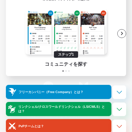
ゲームダウンロード
Official Information
/
X
News
YouTube
ステップ1
コミュニティを探す
Instagram
Twitch
フリーカンパニー（Free Company）とは？
LINE
Bluesky
リンクシェル/クロスワールドリンクシェル（LS/CWLS）と
は？
レーティング制度について
プライバシーポリシー
著作権について
サポートセンター
PvPチームとは？