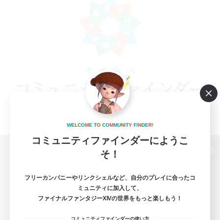
W
E
L
C
O
M
E
T
O
C
O
M
M
U
N
I
T
Y
F
I
N
D
E
R
!
コミュニティファインダーにようこ
そ！
パソコン版へ
フリーカンパニーやリンクシェルなど、自分のプレイに合ったコ
ミュニティに加入して、
ファイナルファンタジーXIVの世界をもっと楽しもう！
関連商品
e-STOREで購入
コミュニティファインダーの使い方