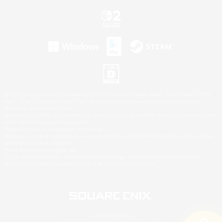
©2026 Sony Interactive Entertainment LLC."PlayStation Family Mark", "PlayStation", "PS5
logo", "PS5", "PS4 logo" and "PS4" are registered trademarks or trademarks of Sony
Interactive Entertainment Inc.
Microsoft, the XBOX Sphere mark, the Series X|S logo and XBOX Series X|S are trademarks
of the Microsoft group of companies.
Nintendo Switch is a trademark of Nintendo.
Windows is either a registered trademark or trademark of Microsoft Corporation in the United
States and/or other countries.
Mac is a trademark of Apple Inc.
©2026 Valve Corporation. Steam and the Steam logo are trademarks and/or registered
trademarks of Valve Corporation in the U.S. and/or other countries.
© SQUARE ENIX