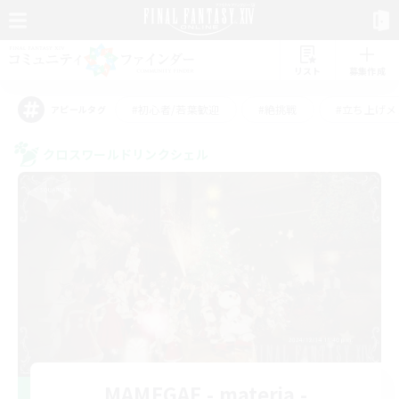
リスト
募集作成
#初心者/若葉歓迎
#絶挑戦
#立ち上げメ
アピールタグ
クロスワールドリンクシェル
MAMEGAE - materia -