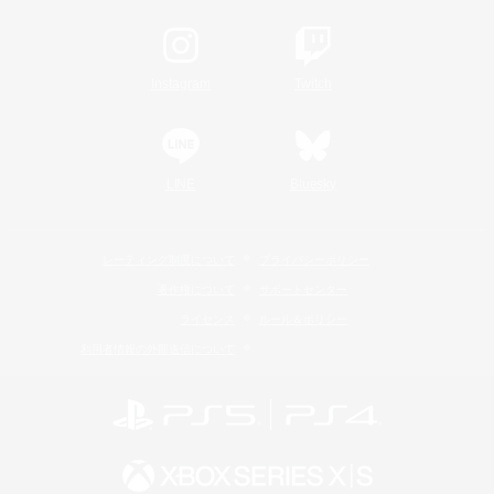
Instagram
Twitch
LINE
Bluesky
レーティング制度について
プライバシーポリシー
著作権について
サポートセンター
ライセンス
ルール＆ポリシー
利用者情報の外部送信について