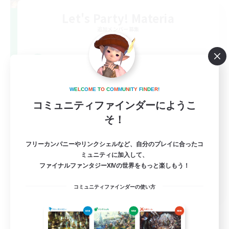
Let's Party! Materia
追加メンバー募集
Materia
999
募集人数
LetsPartyFFXIVDiscord
W
E
L
C
O
M
E
T
O
C
O
M
M
U
N
I
T
Y
F
I
N
D
E
R
!
コミュニティファインダーにようこ
そ！
フリーカンパニーやリンクシェルなど、自分のプレイに合ったコ
ミュニティに加入して、
ファイナルファンタジーXIVの世界をもっと楽しもう！
EN
コミュニティファインダーの使い方
詳細を見る
募集期間: 2026/08/24 まで