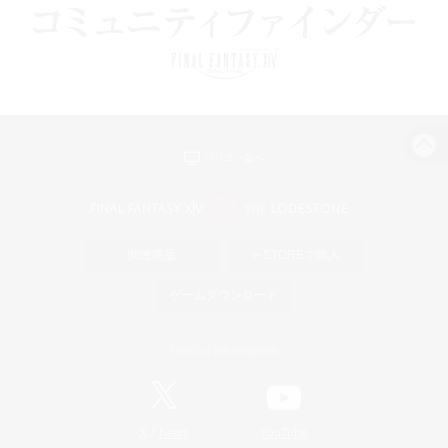
パソコン版へ
関連商品
e-STOREで購入
ゲームダウンロード
Official Information
/
X
News
YouTube