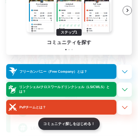
クロスワールドリンクシェル
ステップ1
コミュニティを探す
フリーカンパニー（Free Company）とは？
Rainbow Connection
リンクシェル/クロスワールドリンクシェル（LS/CWLS）と
は？
追加メンバー募集
Materia
PvPチームとは？
50
募集人数
コミュニティ探しをはじめる！
LGBTQIA+