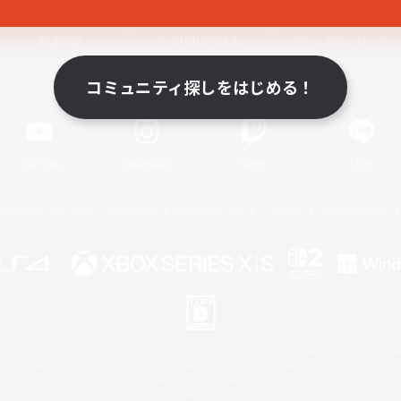
関連商品
e-STOREで購入
ゲームダウンロード
コミュニティ探しをはじめる！
Official Information
YouTube
Instagram
Twitch
LINE
著作権について
プライバシーポリシー
サポートセンター
ライセンス
ルール＆ポリシー
 Family Mark", "PlayStation", "PS5 logo", "PS5", "PS4 logo" and "PS4" are registered trademark
XBOX Sphere mark, the Series X|S logo and XBOX Series X|S are trademarks of the Microsoft gro
Nintendo Switch is a trademark of Nintendo.
ither a registered trademark or trademark of Microsoft Corporation in the United States and/or oth