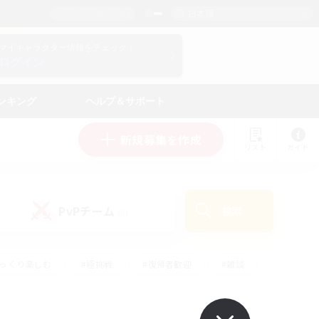
日本語
マイキャラクター情報をチェック！
ログイン
ンキング
ヘルプ＆サポート
新規募集を作成
リスト
ガイド
PvPチーム
検索
(0)
ゆっくり楽しむ
#極挑戦
#復帰者歓迎
#雑談
ルプレイ
#トレジャーハント
#レベリング
して頑張る
#プレイヤー主催イベント