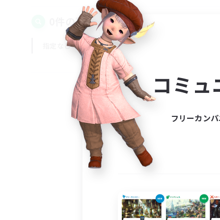
0件の募集が見つかりました！
指定なし
平日
週末
コミュ
フリーカンパ
募