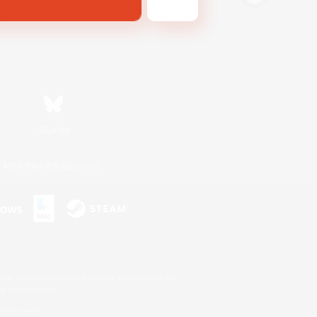
Bluesky
利用者情報の外部送信について
s or trademarks of Sony Interactive Entertainment Inc.
up of companies.
er countries.