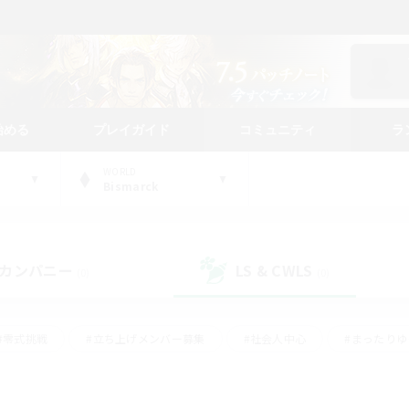
始める
プレイガイド
コミュニティ
ラ
WORLD
Bismarck
カンパニー
LS & CWLS
(0)
(0)
#零式挑戦
#立ち上げメンバー募集
#社会人中心
#まったり
#体験歓迎
#クラフター中心
#ギャザラー中心
#ロー
ング
#演奏
#ミラプリ（ミラージュプリズム）
#クリア目指