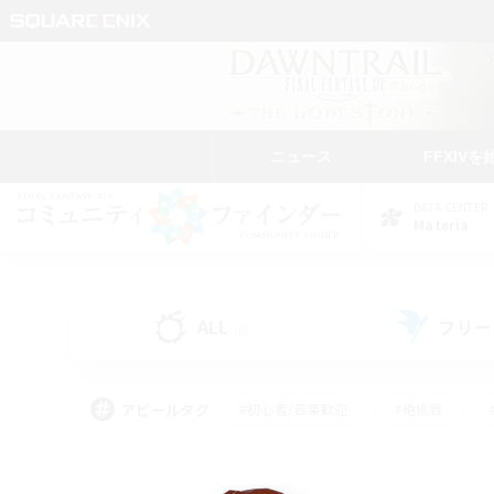
ニュース
FFXIVを
DATA CENTER
Materia
ALL
フリー
(0)
アピールタグ
#初心者/若葉歓迎
#絶挑戦
#モブハント
#学生中心
#なんでも楽しむ
#スクリーンショット撮影
#ハウジ