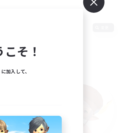
使用言語
変更
うこそ！
ィに加入して、
た。