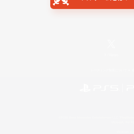
X
/
News
レーティング制度について
©2026 Sony Interactive Entertainment LLC."PlayStation
Microsoft, the 
Windows is e