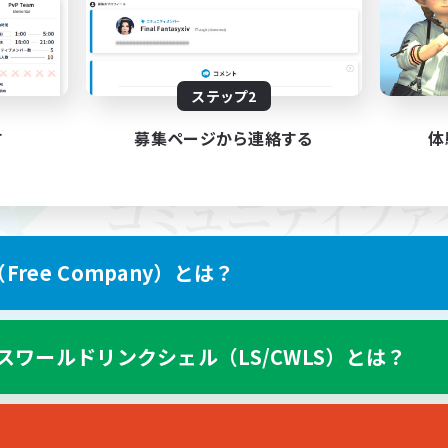
ステップ2
す
募集ページから連絡する
体
ree Company）とは？
スワールドリンクシェル（LS/CWLS）とは？
スマートフォン版へ