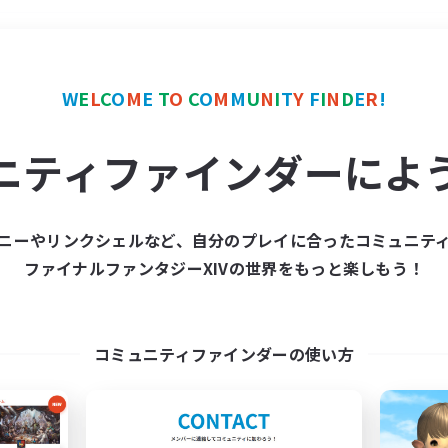
＃ミラプリ（ミラージュプリズム）
W
E
L
C
O
M
E
T
O
C
O
M
M
U
N
I
T
Y
F
I
N
D
E
R
!
ニティファインダーによ
ニーやリンクシェルなど、自分のプレイに合ったコミュニテ
ファイナルファンタジーXIVの世界をもっと楽しもう！
募集数 0件
集が見つかりませんでし
コミュニティファインダーの使い方
条件を変えて検索してみるでっす！