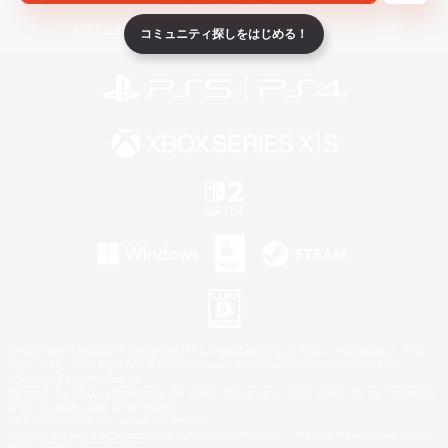
ライセンス
ルール＆ポリシー
利用者情報の外部送信について
コミュニティ探しをはじめる！
©2026 Sony Interactive Entertainment LLC."PlayStation Family Mark", "PlayStation", "PS5
logo", "PS5", "PS4 logo" and "PS4" are registered trademarks or trademarks of Sony
Interactive Entertainment Inc.
Microsoft, the XBOX Sphere mark, the Series X|S logo and XBOX Series X|S are trademarks
of the Microsoft group of companies.
Nintendo Switch is a trademark of Nintendo.
Windows is either a registered trademark or trademark of Microsoft Corporation in the United