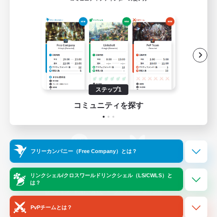
ゲームダウンロード
Official Information
/
X
News
YouTube
ステップ1
コミュニティを探す
Instagram
Twitch
フリーカンパニー（Free Company）とは？
LINE
Bluesky
リンクシェル/クロスワールドリンクシェル（LS/CWLS）と
は？
レーティング制度について
プライバシーポリシー
著作権について
サポートセンター
PvPチームとは？