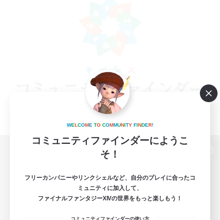
W
E
L
C
O
M
E
T
O
C
O
M
M
U
N
I
T
Y
F
I
N
D
E
R
!
コミュニティファインダーにようこ
そ！
パソコン版へ
フリーカンパニーやリンクシェルなど、自分のプレイに合ったコ
ミュニティに加入して、
ファイナルファンタジーXIVの世界をもっと楽しもう！
関連商品
e-STOREで購入
コミュニティファインダーの使い方