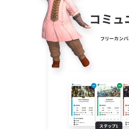
コミ
コミュ
コミュニ
自分に合っ
フリーカンパ
ステップ1