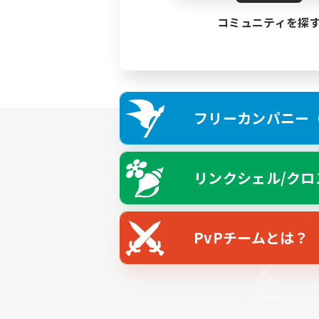
コミュニティを探
フリーカンパニー（F
リンクシェル/クロ
PvPチームとは？
X
/
News