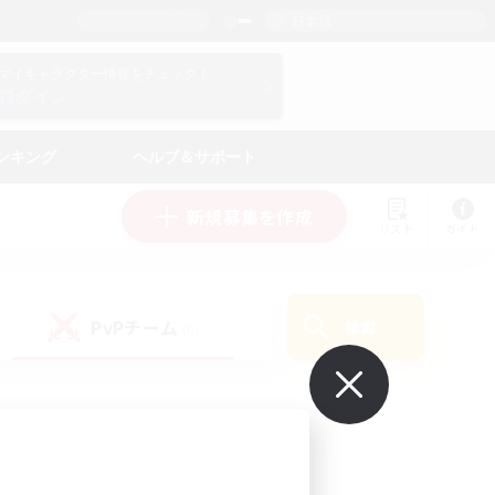
日本語
マイキャラクター情報をチェック！
ログイン
ンキング
ヘルプ＆サポート
新規募集を作成
リスト
ガイド
PvPチーム
検索
(0)
で