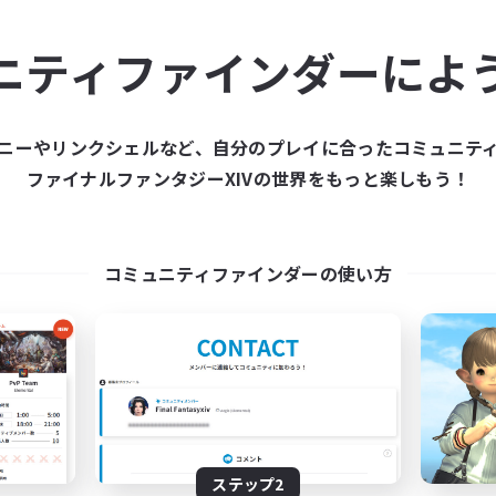
ュニティメンバーを集め
ニティファインダーによ
ティファインダーは、一緒に冒険する仲間を募集することが
た仲間を集めて、ファイナルファンタジーXIVの世界をもっ
ニーやリンクシェルなど、自分のプレイに合ったコミュニテ
ファイナルファンタジーXIVの世界をもっと楽しもう！
新規募集を作成する
コミュニティファインダーの使い方
ステップ2