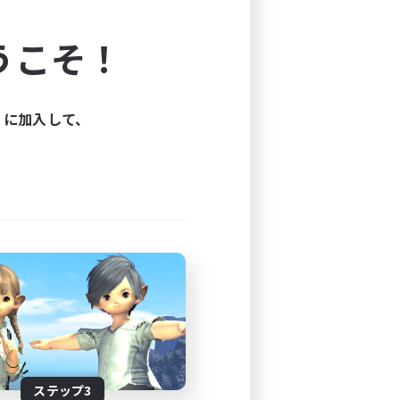
よう！
うこそ！
できます。
と楽しもう！
ィに加入して、
ステップ3