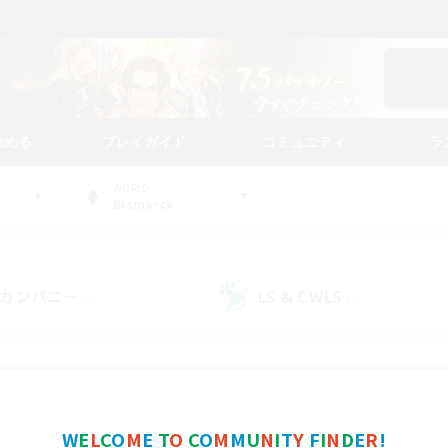
始める
プレイガイド
コミュニティ
ラ
WORLD
Bismarck
カンパニー
LS & CWLS
(3)
(4)
コミュニティファインダー
W
E
L
C
O
M
E
T
O
C
O
M
M
U
N
I
T
Y
F
I
N
D
E
R
!