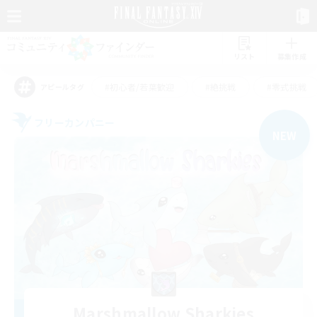
リスト
募集作成
#初心者/若葉歓迎
#絶挑戦
#零式挑戦
アピールタグ
フリーカンパニー
NEW
Marshmallow Sharkies