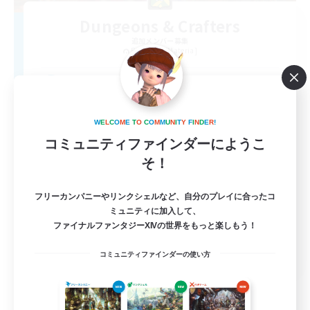
Dungeons & Crafters
追加メンバー募集
Bismarck [Materia]
100
募集人数
Discord Server
W
E
L
C
O
M
E
T
O
C
O
M
M
U
N
I
T
Y
F
I
N
D
E
R
!
コミュニティファインダーにようこ
そ！
フリーカンパニーやリンクシェルなど、自分のプレイに合ったコ
ミュニティに加入して、
ファイナルファンタジーXIVの世界をもっと楽しもう！
EN
コミュニティファインダーの使い方
詳細を見る
募集期間: 2026/08/30 まで