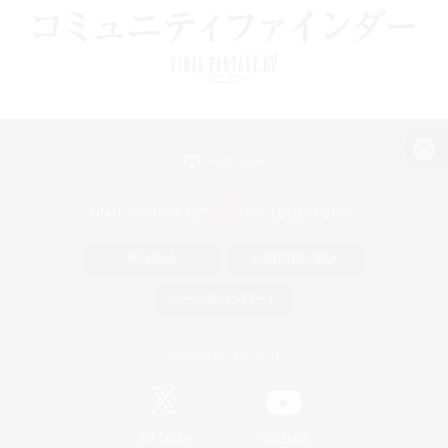
パソコン版へ
関連商品
e-STOREで購入
ゲームダウンロード
Official Information
/
X
News
YouTube