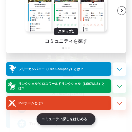
フリーカンパニー
ステップ1
コミュニティを探す
フリーカンパニー（Free Company）とは？
Stormbringer
リンクシェル/クロスワールドリンクシェル（LS/CWLS）と
は？
追加メンバー募集
Bismarck [Materia]
PvPチームとは？
--
募集人数
コミュニティ探しをはじめる！
Treasure Map Enthusiasts