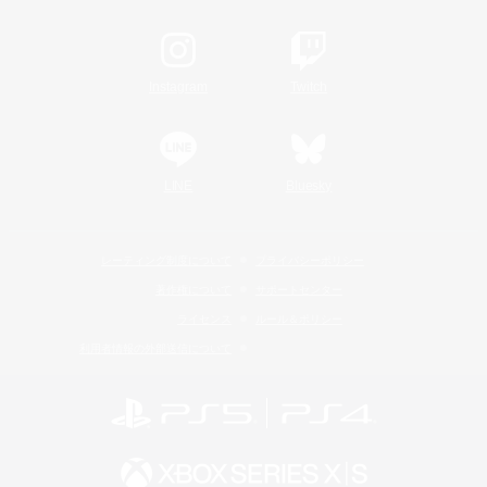
Instagram
Twitch
LINE
Bluesky
レーティング制度について
プライバシーポリシー
著作権について
サポートセンター
ライセンス
ルール＆ポリシー
利用者情報の外部送信について