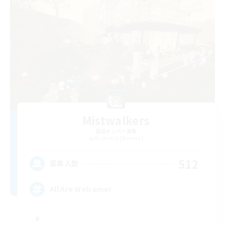
Mistwalkers
追加メンバー募集
Bismarck [Materia]
512
募集人数
All Are Welcome!