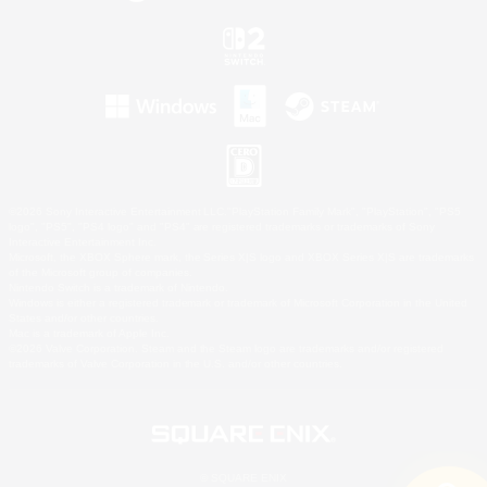
©2026 Sony Interactive Entertainment LLC."PlayStation Family Mark", "PlayStation", "PS5
logo", "PS5", "PS4 logo" and "PS4" are registered trademarks or trademarks of Sony
Interactive Entertainment Inc.
Microsoft, the XBOX Sphere mark, the Series X|S logo and XBOX Series X|S are trademarks
of the Microsoft group of companies.
Nintendo Switch is a trademark of Nintendo.
Windows is either a registered trademark or trademark of Microsoft Corporation in the United
States and/or other countries.
Mac is a trademark of Apple Inc.
©2026 Valve Corporation. Steam and the Steam logo are trademarks and/or registered
trademarks of Valve Corporation in the U.S. and/or other countries.
© SQUARE ENIX