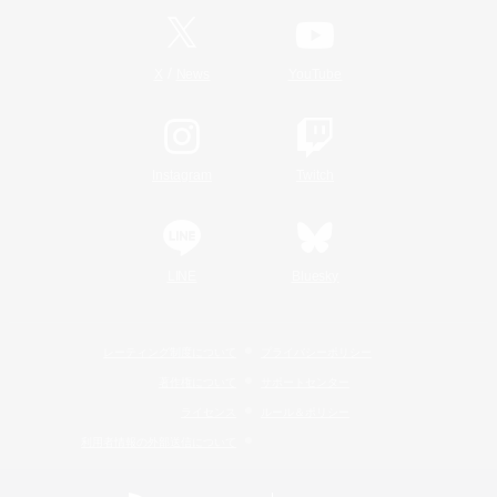
/
X
News
YouTube
Instagram
Twitch
LINE
Bluesky
レーティング制度について
プライバシーポリシー
著作権について
サポートセンター
ライセンス
ルール＆ポリシー
利用者情報の外部送信について