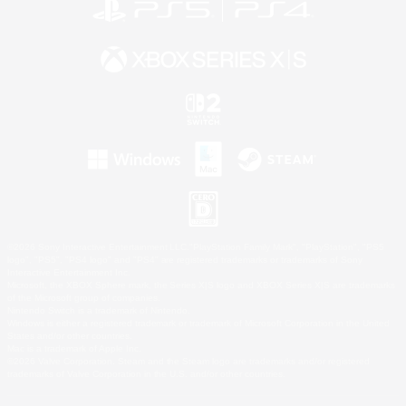
©2026 Sony Interactive Entertainment LLC."PlayStation Family Mark", "PlayStation", "PS5
logo", "PS5", "PS4 logo" and "PS4" are registered trademarks or trademarks of Sony
Interactive Entertainment Inc.
Microsoft, the XBOX Sphere mark, the Series X|S logo and XBOX Series X|S are trademarks
of the Microsoft group of companies.
Nintendo Switch is a trademark of Nintendo.
Windows is either a registered trademark or trademark of Microsoft Corporation in the United
States and/or other countries.
Mac is a trademark of Apple Inc.
©2026 Valve Corporation. Steam and the Steam logo are trademarks and/or registered
trademarks of Valve Corporation in the U.S. and/or other countries.