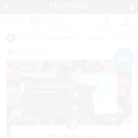
リスト
募集作成
#初心者/若葉歓迎
#絶挑戦
#立ち上げメ
アピールタグ
フリーカンパニー
NEW
The Teahouse