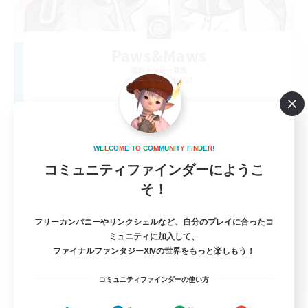
Paws&Maws
追加メンバー募集
Ravana [Materia]
100
募集人数
furry
W
E
L
C
O
M
E
T
O
C
O
M
M
U
N
I
T
Y
F
I
N
D
E
R
!
コミュニティファインダーにようこ
そ！
フリーカンパニーやリンクシェルなど、自分のプレイに合ったコ
ミュニティに加入して、
ファイナルファンタジーXIVの世界をもっと楽しもう！
EN
コミュニティファインダーの使い方
詳細を見る