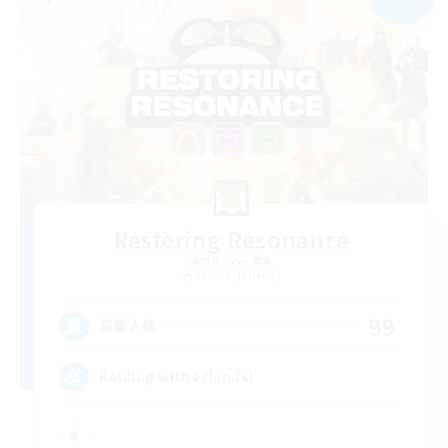
Restoring Resonance
追加メンバー募集
Ravana [Materia]
99
募集人数
Raiding with Friends!