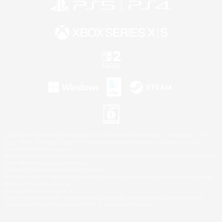
©2026 Sony Interactive Entertainment LLC."PlayStation Family Mark", "PlayStation", "PS5
logo", "PS5", "PS4 logo" and "PS4" are registered trademarks or trademarks of Sony
Interactive Entertainment Inc.
Microsoft, the XBOX Sphere mark, the Series X|S logo and XBOX Series X|S are trademarks
of the Microsoft group of companies.
Nintendo Switch is a trademark of Nintendo.
Windows is either a registered trademark or trademark of Microsoft Corporation in the United
States and/or other countries.
Mac is a trademark of Apple Inc.
©2026 Valve Corporation. Steam and the Steam logo are trademarks and/or registered
trademarks of Valve Corporation in the U.S. and/or other countries.