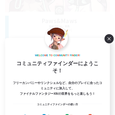
Paws&Maws
追加メンバー募集
Ravana [Materia]
100
募集人数
furry
W
E
L
C
O
M
E
T
O
C
O
M
M
U
N
I
T
Y
F
I
N
D
E
R
!
コミュニティファインダーにようこ
そ！
フリーカンパニーやリンクシェルなど、自分のプレイに合ったコ
ミュニティに加入して、
ファイナルファンタジーXIVの世界をもっと楽しもう！
EN
コミュニティファインダーの使い方
詳細を見る