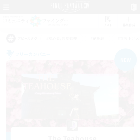
リスト
募集作成
#初心者/若葉歓迎
#絶挑戦
#立ち上げメ
アピールタグ
フリーカンパニー
NEW
The Teahouse