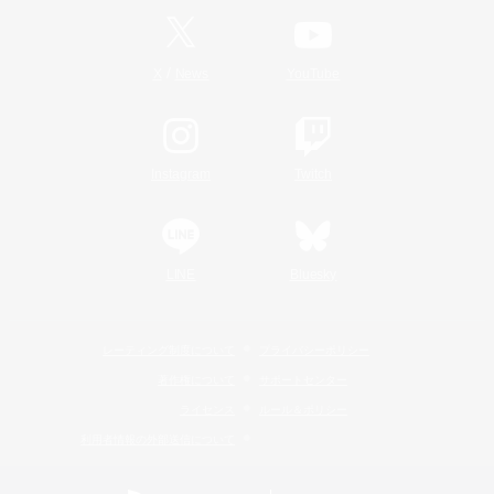
/
X
News
YouTube
Instagram
Twitch
LINE
Bluesky
レーティング制度について
プライバシーポリシー
著作権について
サポートセンター
ライセンス
ルール＆ポリシー
利用者情報の外部送信について