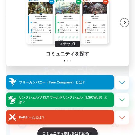
募集期間: 2026/08/24 まで
フリーカンパニー
ステップ1
コミュニティを探す
フリーカンパニー（Free Company）とは？
Dungeon Ramblers
リンクシェル/クロスワールドリンクシェル（LS/CWLS）と
は？
追加メンバー募集
Ravana [Materia]
PvPチームとは？
20
募集人数
コミュニティ探しをはじめる！