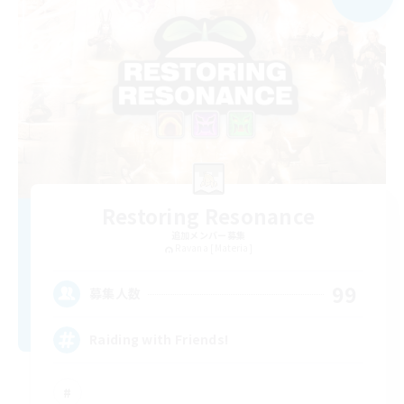
Restoring Resonance
追加メンバー募集
Ravana [Materia]
99
募集人数
Raiding with Friends!