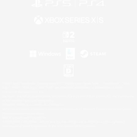
©2026 Sony Interactive Entertainment LLC."PlayStation Family Mark", "PlayStation", "PS5
logo", "PS5", "PS4 logo" and "PS4" are registered trademarks or trademarks of Sony
Interactive Entertainment Inc.
Microsoft, the XBOX Sphere mark, the Series X|S logo and XBOX Series X|S are trademarks
of the Microsoft group of companies.
Nintendo Switch is a trademark of Nintendo.
Windows is either a registered trademark or trademark of Microsoft Corporation in the United
States and/or other countries.
Mac is a trademark of Apple Inc.
©2026 Valve Corporation. Steam and the Steam logo are trademarks and/or registered
trademarks of Valve Corporation in the U.S. and/or other countries.