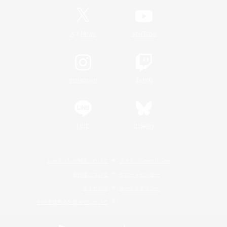
/
X
News
YouTube
Instagram
Twitch
LINE
Bluesky
レーティング制度について
プライバシーポリシー
著作権について
サポートセンター
ライセンス
ルール＆ポリシー
利用者情報の外部送信について