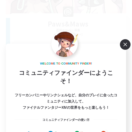
Paws&Maws
追加メンバー募集
Ravana [Materia]
100
募集人数
furry
W
E
L
C
O
M
E
T
O
C
O
M
M
U
N
I
T
Y
F
I
N
D
E
R
!
コミュニティファインダーにようこ
そ！
フリーカンパニーやリンクシェルなど、自分のプレイに合ったコ
ミュニティに加入して、
ファイナルファンタジーXIVの世界をもっと楽しもう！
EN
コミュニティファインダーの使い方
詳細を見る