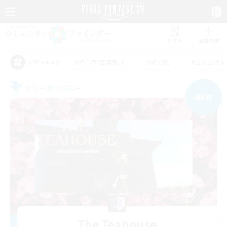
リスト
募集作成
#初心者/若葉歓迎
#絶挑戦
#立ち上げメ
アピールタグ
フリーカンパニー
NEW
The Teahouse