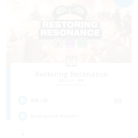
Restoring Resonance
追加メンバー募集
Ravana [Materia]
99
募集人数
Raiding with Friends!