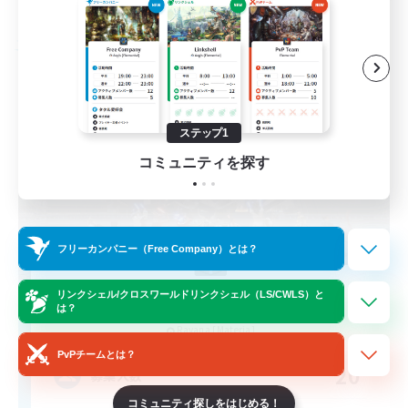
募集期間: 2026/08/24 まで
フリーカンパニー
ステップ1
コミュニティを探す
フリーカンパニー（Free Company）とは？
Dungeon Ramblers
リンクシェル/クロスワールドリンクシェル（LS/CWLS）と
は？
追加メンバー募集
Ravana [Materia]
PvPチームとは？
20
募集人数
コミュニティ探しをはじめる！