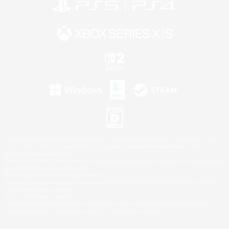
©2026 Sony Interactive Entertainment LLC."PlayStation Family Mark", "PlayStation", "PS5
logo", "PS5", "PS4 logo" and "PS4" are registered trademarks or trademarks of Sony
Interactive Entertainment Inc.
Microsoft, the XBOX Sphere mark, the Series X|S logo and XBOX Series X|S are trademarks
of the Microsoft group of companies.
Nintendo Switch is a trademark of Nintendo.
Windows is either a registered trademark or trademark of Microsoft Corporation in the United
States and/or other countries.
Mac is a trademark of Apple Inc.
©2026 Valve Corporation. Steam and the Steam logo are trademarks and/or registered
trademarks of Valve Corporation in the U.S. and/or other countries.