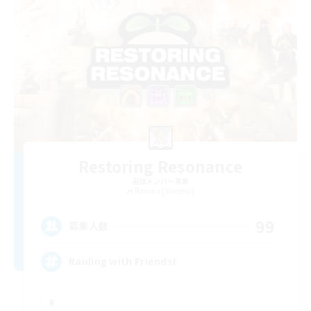
Restoring Resonance
追加メンバー募集
Ravana [Materia]
99
募集人数
Raiding with Friends!