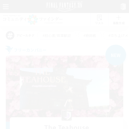
リスト
募集作成
#初心者/若葉歓迎
#絶挑戦
#立ち上げメ
アピールタグ
フリーカンパニー
NEW
The Teahouse