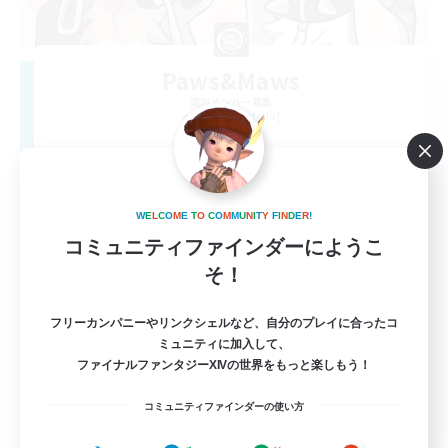
Paws&Maws
追加メンバー募集
Ravana [Materia]
100
募集人数
furry
W
E
L
C
O
M
E
T
O
C
O
M
M
U
N
I
T
Y
F
I
N
D
E
R
!
コミュニティファインダーにようこ
そ！
フリーカンパニーやリンクシェルなど、自分のプレイに合ったコ
ミュニティに加入して、
ファイナルファンタジーXIVの世界をもっと楽しもう！
EN
コミュニティファインダーの使い方
詳細を見る