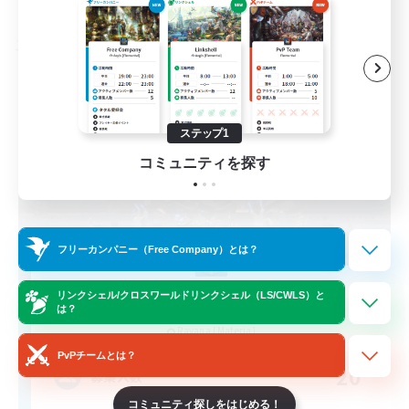
募集期間: 2026/08/24 まで
フリーカンパニー
ステップ1
コミュニティを探す
フリーカンパニー（Free Company）とは？
Dungeon Ramblers
リンクシェル/クロスワールドリンクシェル（LS/CWLS）と
は？
追加メンバー募集
Ravana [Materia]
PvPチームとは？
20
募集人数
コミュニティ探しをはじめる！