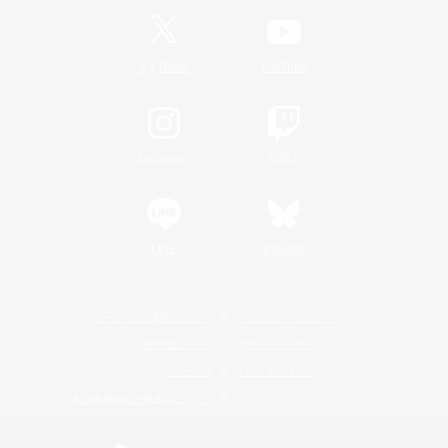
/
X
News
YouTube
Instagram
Twitch
LINE
Bluesky
レーティング制度について
プライバシーポリシー
著作権について
サポートセンター
ライセンス
ルール＆ポリシー
利用者情報の外部送信について