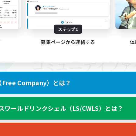
ステップ2
す
募集ページから連絡する
体
ree Company）とは？
スワールドリンクシェル（LS/CWLS）とは？
スマートフォン版へ