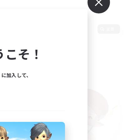
変更
うこそ！
ィに加入して、
た。