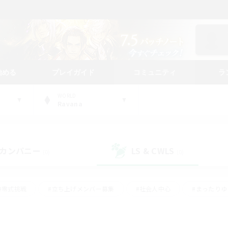
始める
プレイガイド
コミュニティ
ラ
WORLD
Ravana
カンパニー
LS & CWLS
(0)
(0)
#零式挑戦
#立ち上げメンバー募集
#社会人中心
#まったり
#体験歓迎
#クラフター中心
#ギャザラー中心
#ロー
ング
#演奏
#ミラプリ（ミラージュプリズム）
#クリア目指