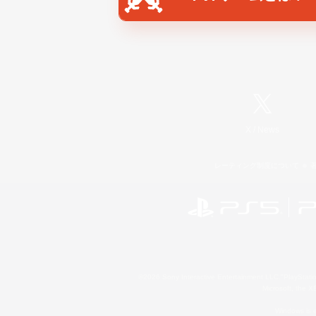
X
/
News
レーティング制度について
©2026 Sony Interactive Entertainment LLC."PlayStation
Microsoft, the 
Windows is e