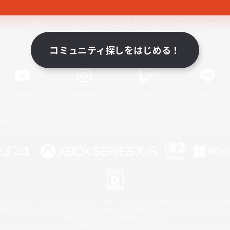
関連商品
e-STOREで購入
ゲームダウンロード
コミュニティ探しをはじめる！
Official Information
YouTube
Instagram
Twitch
LINE
著作権について
プライバシーポリシー
サポートセンター
ライセンス
ルール＆ポリシー
 Family Mark", "PlayStation", "PS5 logo", "PS5", "PS4 logo" and "PS4" are registered trademark
XBOX Sphere mark, the Series X|S logo and XBOX Series X|S are trademarks of the Microsoft gro
Nintendo Switch is a trademark of Nintendo.
ither a registered trademark or trademark of Microsoft Corporation in the United States and/or oth