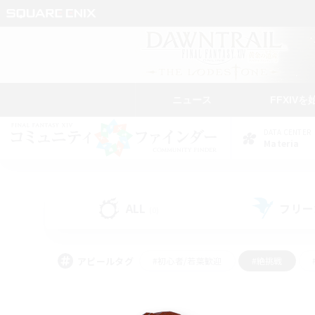
ニュース
FFXIVを
DATA CENTER
Materia
ALL
フリー
(0)
アピールタグ
#初心者/若葉歓迎
#絶挑戦
#モブハント
#学生中心
#なんでも楽しむ
#スクリーンショット撮影
#ハウジ