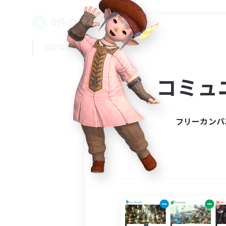
0件の募集が見つかりました！
指定なし
平日
週末
コミュ
フリーカンパ
募