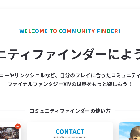
＃絶挑戦
使用言語
W
E
L
C
O
M
E
T
O
C
O
M
M
U
N
I
T
Y
F
I
N
D
E
R
!
ニティファインダーによ
ニーやリンクシェルなど、自分のプレイに合ったコミュニテ
ファイナルファンタジーXIVの世界をもっと楽しもう！
募集数 0件
集が見つかりませんでし
コミュニティファインダーの使い方
条件を変えて検索してみるでっす！