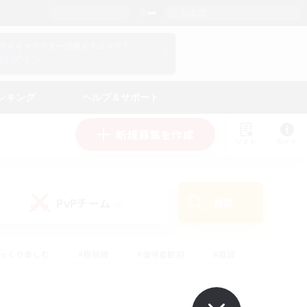
日本語
マイキャラクター情報をチェック！
ログイン
ンキング
ヘルプ＆サポート
新規募集を作成
リスト
ガイド
PvPチーム
検索
(0)
ゆっくり楽しむ
#極挑戦
#復帰者歓迎
#雑談
ルプレイ
#トレジャーハント
#レベリング
して頑張る
#プレイヤー主催イベント