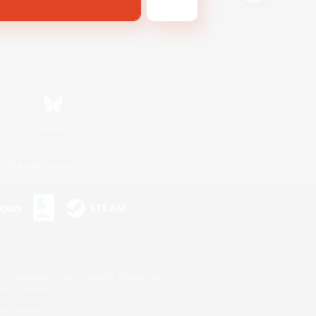
Bluesky
利用者情報の外部送信について
s or trademarks of Sony Interactive Entertainment Inc.
up of companies.
er countries.