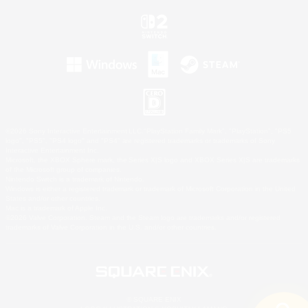
©2026 Sony Interactive Entertainment LLC."PlayStation Family Mark", "PlayStation", "PS5
logo", "PS5", "PS4 logo" and "PS4" are registered trademarks or trademarks of Sony
Interactive Entertainment Inc.
Microsoft, the XBOX Sphere mark, the Series X|S logo and XBOX Series X|S are trademarks
of the Microsoft group of companies.
Nintendo Switch is a trademark of Nintendo.
Windows is either a registered trademark or trademark of Microsoft Corporation in the United
States and/or other countries.
Mac is a trademark of Apple Inc.
©2026 Valve Corporation. Steam and the Steam logo are trademarks and/or registered
trademarks of Valve Corporation in the U.S. and/or other countries.
© SQUARE ENIX