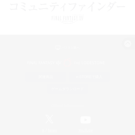
パソコン版へ
関連商品
e-STOREで購入
ゲームダウンロード
Official Information
/
X
News
YouTube