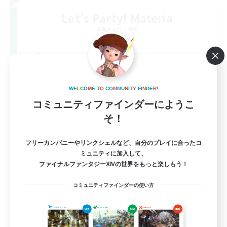
Let's Party! Materia
追加メンバー募集
Materia
999
募集人数
LetsPartyFFXIVDiscord
W
E
L
C
O
M
E
T
O
C
O
M
M
U
N
I
T
Y
F
I
N
D
E
R
!
コミュニティファインダーにようこ
そ！
フリーカンパニーやリンクシェルなど、自分のプレイに合ったコ
ミュニティに加入して、
ファイナルファンタジーXIVの世界をもっと楽しもう！
EN
コミュニティファインダーの使い方
詳細を見る
募集期間: 2026/08/24 まで