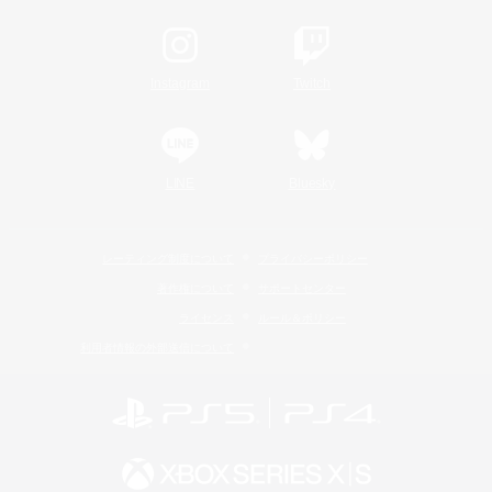
Instagram
Twitch
LINE
Bluesky
レーティング制度について
プライバシーポリシー
著作権について
サポートセンター
ライセンス
ルール＆ポリシー
利用者情報の外部送信について