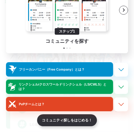
クロスワールドリンクシェル
ステップ1
コミュニティを探す
フリーカンパニー（Free Company）とは？
Rainbow Connection
リンクシェル/クロスワールドリンクシェル（LS/CWLS）と
は？
追加メンバー募集
Materia
PvPチームとは？
50
募集人数
コミュニティ探しをはじめる！
LGBTQIA+