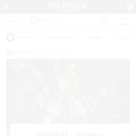
リスト
募集作成
#初心者/若葉歓迎
#絶挑戦
#立ち上げメ
アピールタグ
クロスワールドリンクシェル
MAMEGAE - materia -