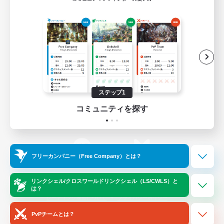
ゲームダウンロード
Official Information
/
X
News
YouTube
ステップ1
コミュニティを探す
Instagram
Twitch
フリーカンパニー（Free Company）とは？
LINE
Bluesky
リンクシェル/クロスワールドリンクシェル（LS/CWLS）と
は？
レーティング制度について
プライバシーポリシー
著作権について
サポートセンター
PvPチームとは？