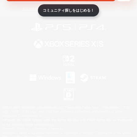
ライセンス
ルール＆ポリシー
利用者情報の外部送信について
コミュニティ探しをはじめる！
©2026 Sony Interactive Entertainment LLC."PlayStation Family Mark", "PlayStation", "PS5
logo", "PS5", "PS4 logo" and "PS4" are registered trademarks or trademarks of Sony
Interactive Entertainment Inc.
Microsoft, the XBOX Sphere mark, the Series X|S logo and XBOX Series X|S are trademarks
of the Microsoft group of companies.
Nintendo Switch is a trademark of Nintendo.
Windows is either a registered trademark or trademark of Microsoft Corporation in the United