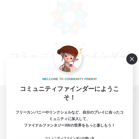
W
E
L
C
O
M
E
T
O
C
O
M
M
U
N
I
T
Y
F
I
N
D
E
R
!
コミュニティファインダーにようこ
そ！
パソコン版へ
フリーカンパニーやリンクシェルなど、自分のプレイに合ったコ
ミュニティに加入して、
ファイナルファンタジーXIVの世界をもっと楽しもう！
関連商品
e-STOREで購入
コミュニティファインダーの使い方