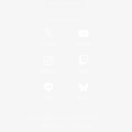
ゲームダウンロード
Official Information
/
X
News
YouTube
Instagram
Twitch
LINE
Bluesky
レーティング制度について
プライバシーポリシー
著作権について
サポートセンター