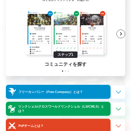
詳細を見る
募集期間: 2026/08/24 まで
クロスワールドリンクシェル
ステップ1
コミュニティを探す
フリーカンパニー（Free Company）とは？
Let's Party! Materia
リンクシェル/クロスワールドリンクシェル（LS/CWLS）と
は？
追加メンバー募集
Materia
PvPチームとは？