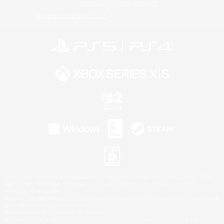
ライセンス
ルール＆ポリシー
利用者情報の外部送信について
©2026 Sony Interactive Entertainment LLC."PlayStation Family Mark", "PlayStation", "PS5
logo", "PS5", "PS4 logo" and "PS4" are registered trademarks or trademarks of Sony
Interactive Entertainment Inc.
Microsoft, the XBOX Sphere mark, the Series X|S logo and XBOX Series X|S are trademarks
of the Microsoft group of companies.
Nintendo Switch is a trademark of Nintendo.
Windows is either a registered trademark or trademark of Microsoft Corporation in the United