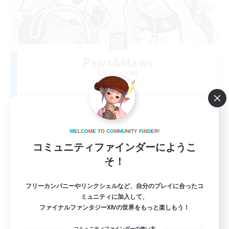
Paws&Maws
追加メンバー募集
Ravana [Materia]
100
募集人数
furry
W
E
L
C
O
M
E
T
O
C
O
M
M
U
N
I
T
Y
F
I
N
D
E
R
!
コミュニティファインダーにようこ
そ！
フリーカンパニーやリンクシェルなど、自分のプレイに合ったコ
ミュニティに加入して、
ファイナルファンタジーXIVの世界をもっと楽しもう！
EN
コミュニティファインダーの使い方