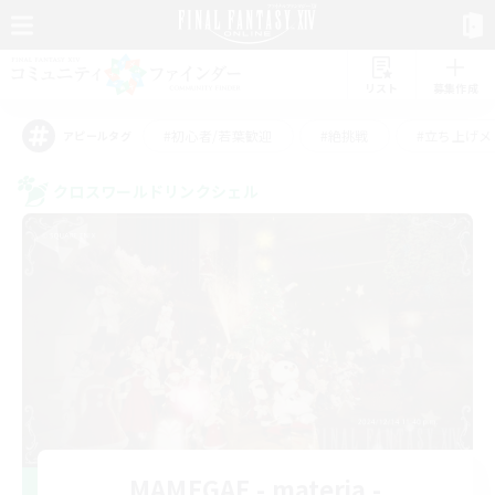
リスト
募集作成
#初心者/若葉歓迎
#絶挑戦
#立ち上げメ
アピールタグ
クロスワールドリンクシェル
MAMEGAE - materia -