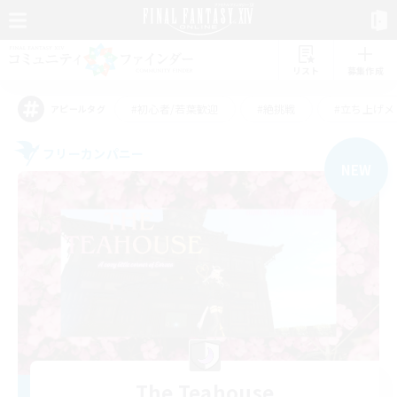
リスト
募集作成
#初心者/若葉歓迎
#絶挑戦
#立ち上げメ
アピールタグ
フリーカンパニー
NEW
The Teahouse