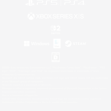
©2026 Sony Interactive Entertainment LLC."PlayStation Family Mark", "PlayStation", "PS5
logo", "PS5", "PS4 logo" and "PS4" are registered trademarks or trademarks of Sony
Interactive Entertainment Inc.
Microsoft, the XBOX Sphere mark, the Series X|S logo and XBOX Series X|S are trademarks
of the Microsoft group of companies.
Nintendo Switch is a trademark of Nintendo.
Windows is either a registered trademark or trademark of Microsoft Corporation in the United
States and/or other countries.
Mac is a trademark of Apple Inc.
©2026 Valve Corporation. Steam and the Steam logo are trademarks and/or registered
trademarks of Valve Corporation in the U.S. and/or other countries.