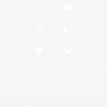
/
X
News
YouTube
Instagram
Twitch
LINE
Bluesky
レーティング制度について
プライバシーポリシー
著作権について
サポートセンター
ライセンス
ルール＆ポリシー
利用者情報の外部送信について