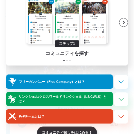
募集期間: 2026/08/24 まで
フリーカンパニー
ステップ1
コミュニティを探す
フリーカンパニー（Free Company）とは？
Dungeon Ramblers
リンクシェル/クロスワールドリンクシェル（LS/CWLS）と
は？
追加メンバー募集
Ravana [Materia]
PvPチームとは？
20
募集人数
コミュニティ探しをはじめる！