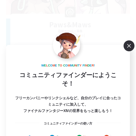
Paws&Maws
追加メンバー募集
Ravana [Materia]
100
募集人数
furry
W
E
L
C
O
M
E
T
O
C
O
M
M
U
N
I
T
Y
F
I
N
D
E
R
!
コミュニティファインダーにようこ
そ！
フリーカンパニーやリンクシェルなど、自分のプレイに合ったコ
ミュニティに加入して、
ファイナルファンタジーXIVの世界をもっと楽しもう！
EN
コミュニティファインダーの使い方
詳細を見る