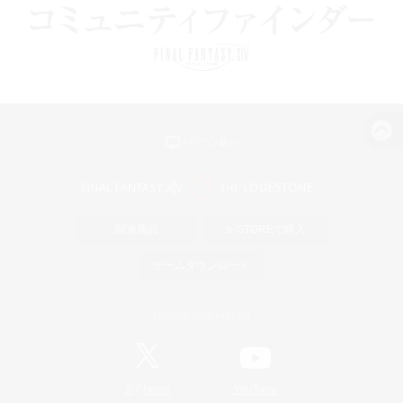
パソコン版へ
関連商品
e-STOREで購入
ゲームダウンロード
Official Information
/
X
News
YouTube