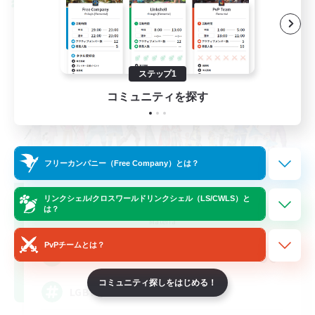
クロスワールドリンクシェル
ステップ1
コミュニティを探す
フリーカンパニー（Free Company）とは？
Rainbow Connection
リンクシェル/クロスワールドリンクシェル（LS/CWLS）と
は？
追加メンバー募集
Materia
PvPチームとは？
50
募集人数
コミュニティ探しをはじめる！
LGBTQIA+