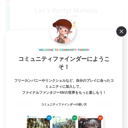
Let's Party! Materia
追加メンバー募集
Materia
999
募集人数
LetsPartyFFXIVDiscord
W
E
L
C
O
M
E
T
O
C
O
M
M
U
N
I
T
Y
F
I
N
D
E
R
!
コミュニティファインダーにようこ
そ！
フリーカンパニーやリンクシェルなど、自分のプレイに合ったコ
ミュニティに加入して、
ファイナルファンタジーXIVの世界をもっと楽しもう！
EN
コミュニティファインダーの使い方
詳細を見る
募集期間: 2026/08/24 まで