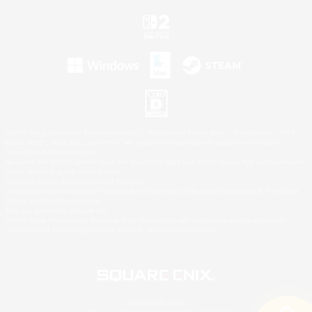
©2026 Sony Interactive Entertainment LLC."PlayStation Family Mark", "PlayStation", "PS5
logo", "PS5", "PS4 logo" and "PS4" are registered trademarks or trademarks of Sony
Interactive Entertainment Inc.
Microsoft, the XBOX Sphere mark, the Series X|S logo and XBOX Series X|S are trademarks
of the Microsoft group of companies.
Nintendo Switch is a trademark of Nintendo.
Windows is either a registered trademark or trademark of Microsoft Corporation in the United
States and/or other countries.
Mac is a trademark of Apple Inc.
©2026 Valve Corporation. Steam and the Steam logo are trademarks and/or registered
trademarks of Valve Corporation in the U.S. and/or other countries.
© SQUARE ENIX