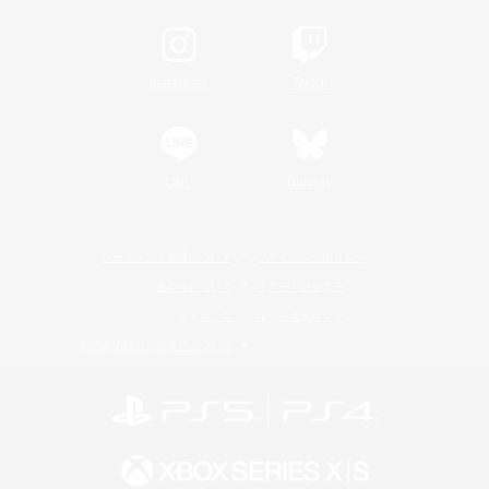
Instagram
Twitch
LINE
Bluesky
レーティング制度について
プライバシーポリシー
著作権について
サポートセンター
ライセンス
ルール＆ポリシー
利用者情報の外部送信について