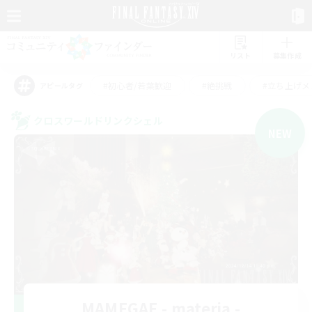
リスト
募集作成
#初心者/若葉歓迎
#絶挑戦
#立ち上げメ
アピールタグ
クロスワールドリンクシェル
NEW
MAMEGAE - materia -