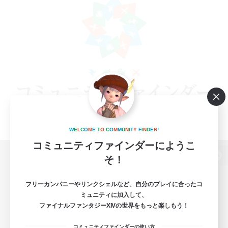
W
E
L
C
O
M
E
T
O
C
O
M
M
U
N
I
T
Y
F
I
N
D
E
R
!
コミュニティファインダーにようこ
そ！
パソコン版へ
フリーカンパニーやリンクシェルなど、自分のプレイに合ったコ
ミュニティに加入して、
ファイナルファンタジーXIVの世界をもっと楽しもう！
関連商品
e-STOREで購入
コミュニティファインダーの使い方