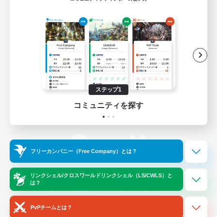
ゲームダウンロード
Official Information
/
X
News
YouTube
ステップ1
コミュニティを探す
Instagram
Twitch
フリーカンパニー（Free Company）とは？
LINE
Bluesky
リンクシェル/クロスワールドリンクシェル（LS/CWLS）と
は？
レーティング制度について
プライバシーポリシー
著作権について
サポートセンター
PvPチームとは？