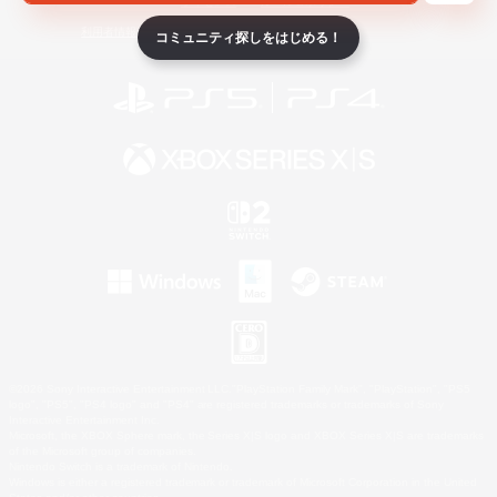
ライセンス
ルール＆ポリシー
利用者情報の外部送信について
コミュニティ探しをはじめる！
©2026 Sony Interactive Entertainment LLC."PlayStation Family Mark", "PlayStation", "PS5
logo", "PS5", "PS4 logo" and "PS4" are registered trademarks or trademarks of Sony
Interactive Entertainment Inc.
Microsoft, the XBOX Sphere mark, the Series X|S logo and XBOX Series X|S are trademarks
of the Microsoft group of companies.
Nintendo Switch is a trademark of Nintendo.
Windows is either a registered trademark or trademark of Microsoft Corporation in the United