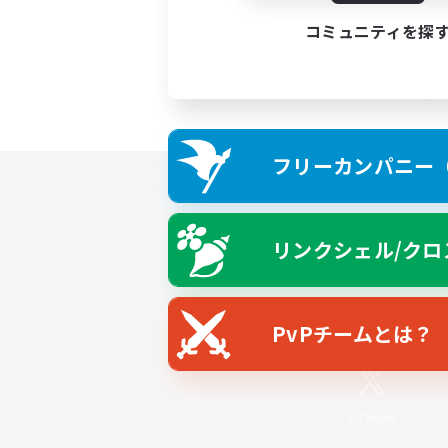
コミュニティを探
フリーカンパニー（F
リンクシェル/クロ
PvPチームとは？
X
/
News