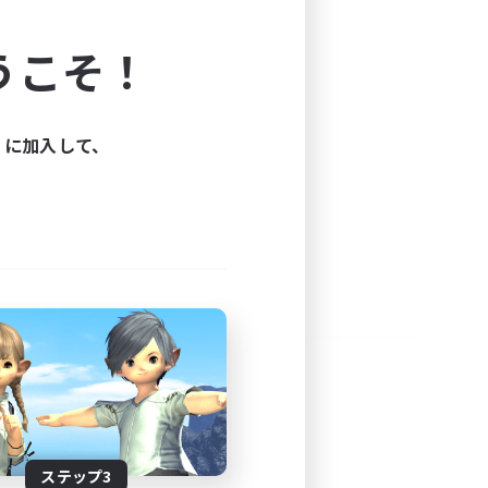
よう！
うこそ！
できます。
と楽しもう！
ィに加入して、
ステップ3