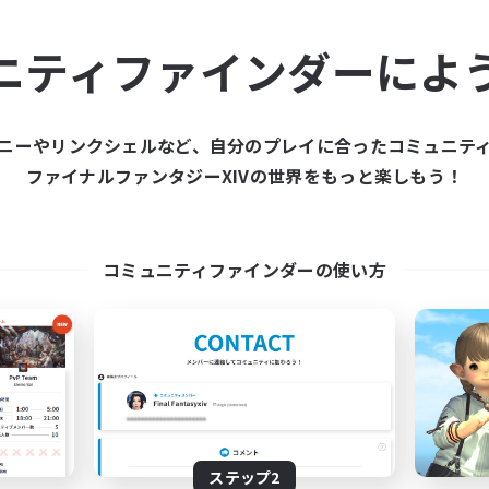
ュニティメンバーを集め
ニティファインダーによ
ティファインダーは、一緒に冒険する仲間を募集することが
た仲間を集めて、ファイナルファンタジーXIVの世界をもっ
ニーやリンクシェルなど、自分のプレイに合ったコミュニテ
ファイナルファンタジーXIVの世界をもっと楽しもう！
新規募集を作成する
コミュニティファインダーの使い方
ステップ2