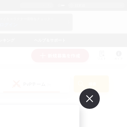
日本語
マイキャラクター情報をチェック！
ログイン
ンキング
ヘルプ＆サポート
新規募集を作成
リスト
ガイド
PvPチーム
検索
(0)
で