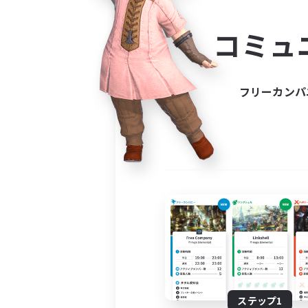
コミ
コミュ
コミュニ
自分に合っ
フリーカンパ
ステップ1