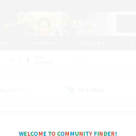
始める
プレイガイド
コミュニティ
ラ
WORLD
Bismarck
カンパニー
LS & CWLS
(3)
(4)
コミュニティファインダー
W
E
L
C
O
M
E
T
O
C
O
M
M
U
N
I
T
Y
F
I
N
D
E
R
!