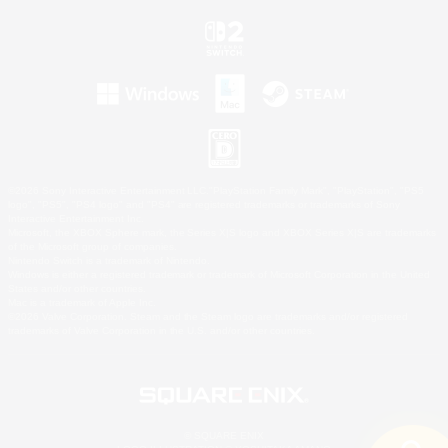
©2026 Sony Interactive Entertainment LLC."PlayStation Family Mark", "PlayStation", "PS5
logo", "PS5", "PS4 logo" and "PS4" are registered trademarks or trademarks of Sony
Interactive Entertainment Inc.
Microsoft, the XBOX Sphere mark, the Series X|S logo and XBOX Series X|S are trademarks
of the Microsoft group of companies.
Nintendo Switch is a trademark of Nintendo.
Windows is either a registered trademark or trademark of Microsoft Corporation in the United
States and/or other countries.
Mac is a trademark of Apple Inc.
©2026 Valve Corporation. Steam and the Steam logo are trademarks and/or registered
trademarks of Valve Corporation in the U.S. and/or other countries.
© SQUARE ENIX