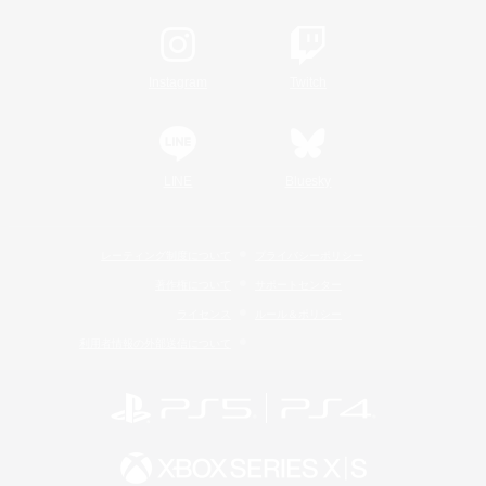
Instagram
Twitch
LINE
Bluesky
レーティング制度について
プライバシーポリシー
著作権について
サポートセンター
ライセンス
ルール＆ポリシー
利用者情報の外部送信について