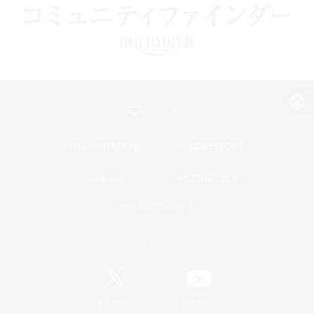
パソコン版へ
関連商品
e-STOREで購入
ゲームダウンロード
Official Information
/
X
News
YouTube