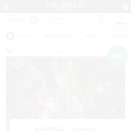
リスト
募集作成
#初心者/若葉歓迎
#絶挑戦
#零式挑戦
アピールタグ
クロスワールドリンクシェル
NEW
MAMEGAE - materia -