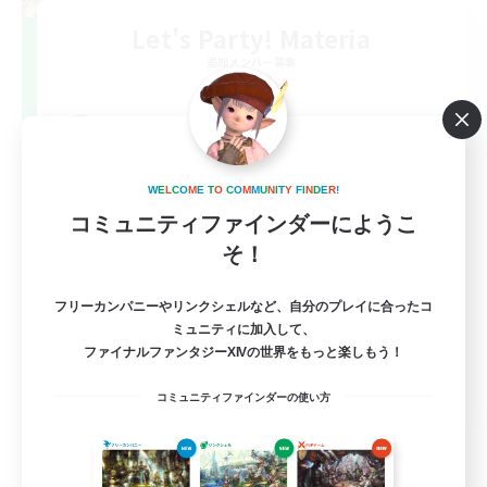
Let's Party! Materia
追加メンバー募集
Materia
999
募集人数
LetsPartyFFXIVDiscord
W
E
L
C
O
M
E
T
O
C
O
M
M
U
N
I
T
Y
F
I
N
D
E
R
!
コミュニティファインダーにようこ
そ！
フリーカンパニーやリンクシェルなど、自分のプレイに合ったコ
ミュニティに加入して、
ファイナルファンタジーXIVの世界をもっと楽しもう！
EN
コミュニティファインダーの使い方
詳細を見る
募集期間: 2026/08/24 まで