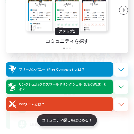
クロスワールドリンクシェル
ステップ1
コミュニティを探す
フリーカンパニー（Free Company）とは？
Rainbow Connection
リンクシェル/クロスワールドリンクシェル（LS/CWLS）と
は？
追加メンバー募集
Materia
PvPチームとは？
50
募集人数
コミュニティ探しをはじめる！
LGBTQIA+