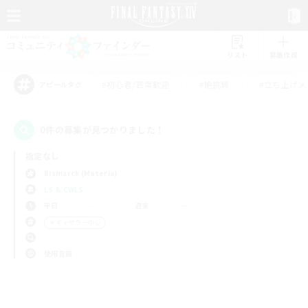
リスト
募集作成
#初心者/若葉歓迎
#絶挑戦
#立ち上げメ
アピールタグ
0件の募集が見つかりました！
指定なし
Bismarck (Materia)
LS & CWLS
平日
週末
＃ギャザラー中心
使用言語