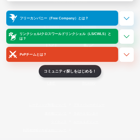
Official Information
フリーカンパニー（Free Company）とは？
/
X
News
YouTube
リンクシェル/クロスワールドリンクシェル（LS/CWLS）と
は？
PvPチームとは？
Instagram
Twitch
コミュニティ探しをはじめる！
LINE
Bluesky
レーティング制度について
プライバシーポリシー
著作権について
サポートセンター
ライセンス
ルール＆ポリシー
利用者情報の外部送信について