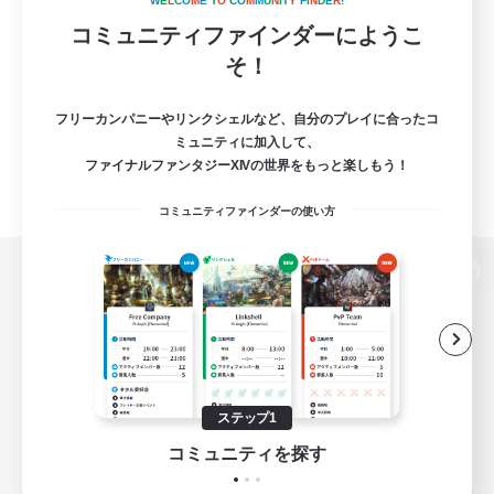
W
E
L
C
O
M
E
T
O
C
O
M
M
U
N
I
T
Y
F
I
N
D
E
R
!
コミュニティファインダーにようこ
そ！
フリーカンパニーやリンクシェルなど、自分のプレイに合ったコ
ミュニティに加入して、
ファイナルファンタジーXIVの世界をもっと楽しもう！
コミュニティファインダーの使い方
パソコン版へ
関連商品
e-STOREで購入
ステップ1
ゲームダウンロード
コミュニティを探す