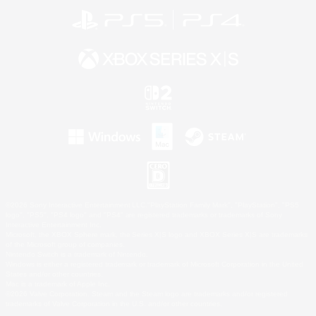
©2026 Sony Interactive Entertainment LLC."PlayStation Family Mark", "PlayStation", "PS5
logo", "PS5", "PS4 logo" and "PS4" are registered trademarks or trademarks of Sony
Interactive Entertainment Inc.
Microsoft, the XBOX Sphere mark, the Series X|S logo and XBOX Series X|S are trademarks
of the Microsoft group of companies.
Nintendo Switch is a trademark of Nintendo.
Windows is either a registered trademark or trademark of Microsoft Corporation in the United
States and/or other countries.
Mac is a trademark of Apple Inc.
©2026 Valve Corporation. Steam and the Steam logo are trademarks and/or registered
trademarks of Valve Corporation in the U.S. and/or other countries.