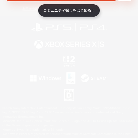
ライセンス
ルール＆ポリシー
利用者情報の外部送信について
コミュニティ探しをはじめる！
©2026 Sony Interactive Entertainment LLC."PlayStation Family Mark", "PlayStation", "PS5
logo", "PS5", "PS4 logo" and "PS4" are registered trademarks or trademarks of Sony
Interactive Entertainment Inc.
Microsoft, the XBOX Sphere mark, the Series X|S logo and XBOX Series X|S are trademarks
of the Microsoft group of companies.
Nintendo Switch is a trademark of Nintendo.
Windows is either a registered trademark or trademark of Microsoft Corporation in the United