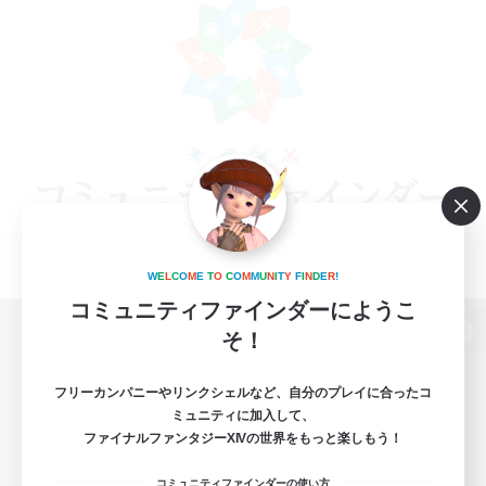
W
E
L
C
O
M
E
T
O
C
O
M
M
U
N
I
T
Y
F
I
N
D
E
R
!
コミュニティファインダーにようこ
そ！
パソコン版へ
フリーカンパニーやリンクシェルなど、自分のプレイに合ったコ
ミュニティに加入して、
ファイナルファンタジーXIVの世界をもっと楽しもう！
関連商品
e-STOREで購入
コミュニティファインダーの使い方