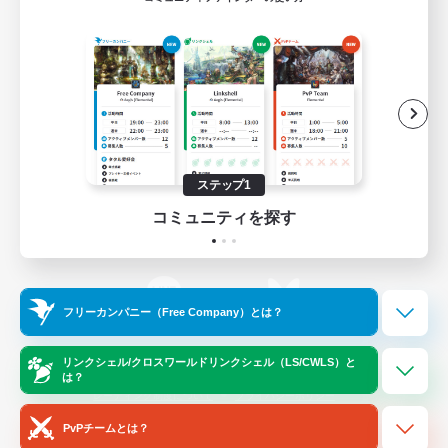
ゲームダウンロード
Official Information
/
X
News
YouTube
ステップ1
コミュニティを探す
Instagram
Twitch
フリーカンパニー（Free Company）とは？
LINE
Bluesky
リンクシェル/クロスワールドリンクシェル（LS/CWLS）と
は？
レーティング制度について
プライバシーポリシー
著作権について
サポートセンター
PvPチームとは？