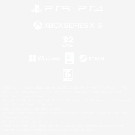
©2026 Sony Interactive Entertainment LLC."PlayStation Family Mark", "PlayStation", "PS5
logo", "PS5", "PS4 logo" and "PS4" are registered trademarks or trademarks of Sony
Interactive Entertainment Inc.
Microsoft, the XBOX Sphere mark, the Series X|S logo and XBOX Series X|S are trademarks
of the Microsoft group of companies.
Nintendo Switch is a trademark of Nintendo.
Windows is either a registered trademark or trademark of Microsoft Corporation in the United
States and/or other countries.
Mac is a trademark of Apple Inc.
©2026 Valve Corporation. Steam and the Steam logo are trademarks and/or registered
trademarks of Valve Corporation in the U.S. and/or other countries.