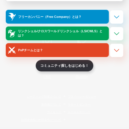
Official Information
フリーカンパニー（Free Company）とは？
/
X
News
YouTube
リンクシェル/クロスワールドリンクシェル（LS/CWLS）と
は？
PvPチームとは？
Instagram
Twitch
コミュニティ探しをはじめる！
LINE
Bluesky
レーティング制度について
プライバシーポリシー
著作権について
サポートセンター
ライセンス
ルール＆ポリシー
利用者情報の外部送信について