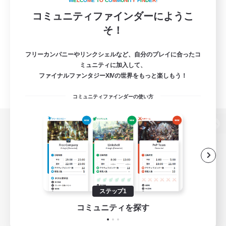
W
E
L
C
O
M
E
T
O
C
O
M
M
U
N
I
T
Y
F
I
N
D
E
R
!
コミュニティファインダーにようこ
そ！
フリーカンパニーやリンクシェルなど、自分のプレイに合ったコ
ミュニティに加入して、
ファイナルファンタジーXIVの世界をもっと楽しもう！
コミュニティファインダーの使い方
パソコン版へ
関連商品
e-STOREで購入
ステップ1
ゲームダウンロード
コミュニティを探す