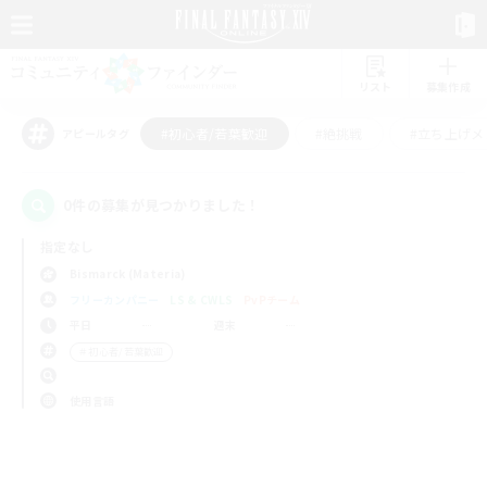
リスト
募集作成
#初心者/若葉歓迎
#絶挑戦
#立ち上げメ
アピールタグ
0件の募集が見つかりました！
指定なし
Bismarck (Materia)
フリーカンパニー
LS & CWLS
PvPチーム
平日
週末
＃初心者/若葉歓迎
使用言語