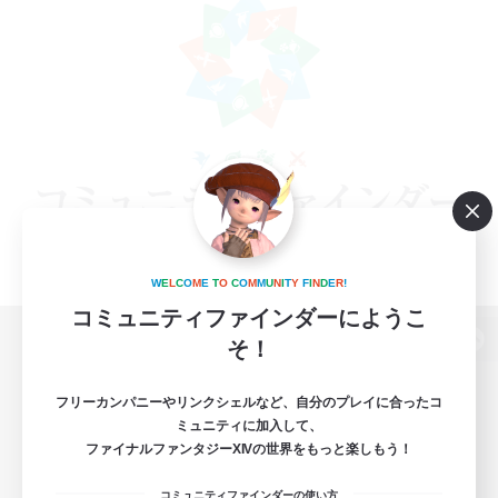
W
E
L
C
O
M
E
T
O
C
O
M
M
U
N
I
T
Y
F
I
N
D
E
R
!
コミュニティファインダーにようこ
そ！
パソコン版へ
フリーカンパニーやリンクシェルなど、自分のプレイに合ったコ
ミュニティに加入して、
ファイナルファンタジーXIVの世界をもっと楽しもう！
関連商品
e-STOREで購入
コミュニティファインダーの使い方