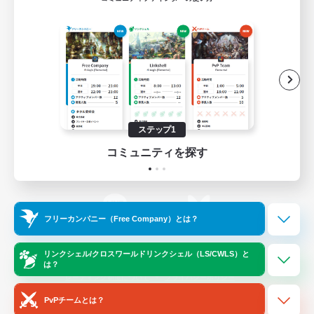
ゲームダウンロード
Official Information
/
X
News
YouTube
ステップ1
コミュニティを探す
Instagram
Twitch
フリーカンパニー（Free Company）とは？
LINE
Bluesky
リンクシェル/クロスワールドリンクシェル（LS/CWLS）と
は？
レーティング制度について
プライバシーポリシー
著作権について
サポートセンター
PvPチームとは？