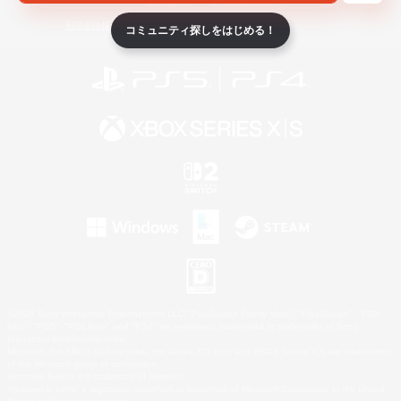
ライセンス
ルール＆ポリシー
利用者情報の外部送信について
コミュニティ探しをはじめる！
©2026 Sony Interactive Entertainment LLC."PlayStation Family Mark", "PlayStation", "PS5
logo", "PS5", "PS4 logo" and "PS4" are registered trademarks or trademarks of Sony
Interactive Entertainment Inc.
Microsoft, the XBOX Sphere mark, the Series X|S logo and XBOX Series X|S are trademarks
of the Microsoft group of companies.
Nintendo Switch is a trademark of Nintendo.
Windows is either a registered trademark or trademark of Microsoft Corporation in the United