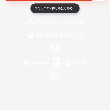
ライセンス
ルール＆ポリシー
利用者情報の外部送信について
コミュニティ探しをはじめる！
©2026 Sony Interactive Entertainment LLC."PlayStation Family Mark", "PlayStation", "PS5
logo", "PS5", "PS4 logo" and "PS4" are registered trademarks or trademarks of Sony
Interactive Entertainment Inc.
Microsoft, the XBOX Sphere mark, the Series X|S logo and XBOX Series X|S are trademarks
of the Microsoft group of companies.
Nintendo Switch is a trademark of Nintendo.
Windows is either a registered trademark or trademark of Microsoft Corporation in the United