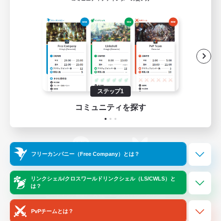
ゲームダウンロード
Official Information
/
X
News
YouTube
ステップ1
コミュニティを探す
Instagram
Twitch
フリーカンパニー（Free Company）とは？
LINE
Bluesky
リンクシェル/クロスワールドリンクシェル（LS/CWLS）と
は？
レーティング制度について
プライバシーポリシー
著作権について
サポートセンター
PvPチームとは？