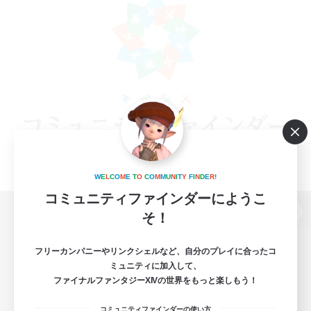
W
E
L
C
O
M
E
T
O
C
O
M
M
U
N
I
T
Y
F
I
N
D
E
R
!
コミュニティファインダーにようこ
そ！
パソコン版へ
フリーカンパニーやリンクシェルなど、自分のプレイに合ったコ
ミュニティに加入して、
ファイナルファンタジーXIVの世界をもっと楽しもう！
関連商品
e-STOREで購入
コミュニティファインダーの使い方