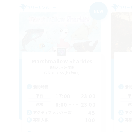
フリーカンパニー
フリー
NEW
Marshmallow Sharkies
追加メンバー募集
Bismarck [Materia]
活動時間
活
17:00
23:00
平日
平
8:00
23:00
週末
週
45
アクティブメンバー数
ア
100
募集人数
募