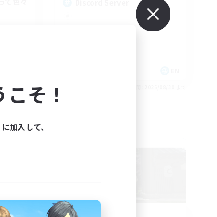
って色々
Discord Server
JA
EN
うこそ！
26/09/01 まで
募集期間: 2026/08/30 まで
ィに加入して、
フリーカンパニー