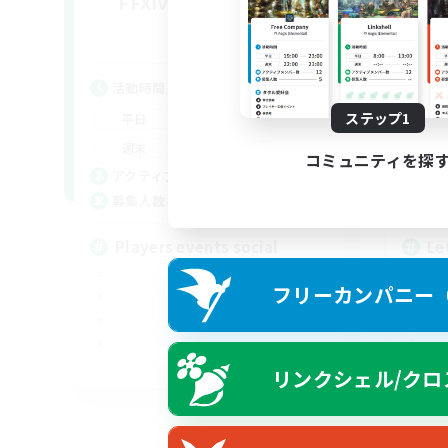
FFXIV NA Network 1
Le
追加メンバー募集
Materia
活動時間
活
7:00
11:00
ステップ1
平日
平
1:00
12:00
週末
週
コミュニティを探
717
アクティブメンバー数
ア
100
募集人数
募
Players events social
Le
フリーカンパニー（F
EN / FR
リンクシェル/クロ
募集期間: 2026/08/28 まで