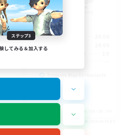
tion
Stormbringer
追加メンバー募集
Bismarck [Materia]
活動時間
1:00
15:00
24:00
ステップ3
平日
2:00
9:00
24:00
週末
験してみる＆加入する
580
10
アクティブメンバー数
50
--
募集人数
Treasure Map Enthusiasts
EN
JA / EN / DE / FR
26/08/18 まで
募集期間: 2026/08/09 まで