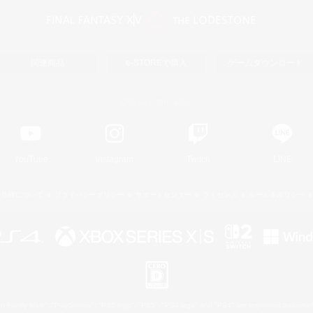
関連商品
e-STOREで購入
ゲームダウンロード
Official Information
YouTube
Instagram
Twitch
LINE
著作権について
プライバシーポリシー
サポートセンター
ライセンス
ルール＆ポリシー
 Family Mark", "PlayStation", "PS5 logo", "PS5", "PS4 logo" and "PS4" are registered trademark