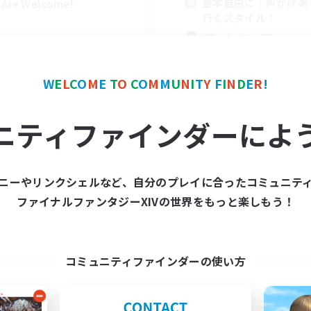
基本自由に！声かけあ
l Are Welcome!
行くスタイル！
立ち上げメンバー募集
まったりゆっくり楽しむ
なんでも楽しむ
W
E
L
C
O
M
E
T
O
C
O
M
M
U
N
I
T
Y
F
I
N
D
E
R
!
スクリーンショット撮影
EN
ニティファインダーによ
募集期間: 2026/09/01 まで
募集期間: 20
ニーやリンクシェルなど、自分のプレイに合ったコミュニテ
ワールドリンクシェル
クロスワールドリンクシェル
ファイナルファンタジーXIVの世界をもっと楽しもう！
コミュニティファインダーの使い方