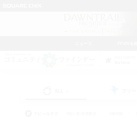
ニュース
FFXIVを
DATA CENTER
Materia
ALL
フリー
(8)
アピールタグ
#初心者/若葉歓迎
#絶挑戦
#モブハント
#学生中心
#なんでも楽しむ
#スクリーンショット撮影
#ハウジ