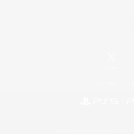
X
/
News
レーティング制度について
©2026 Sony Interactive Entertainment LLC."PlayStation