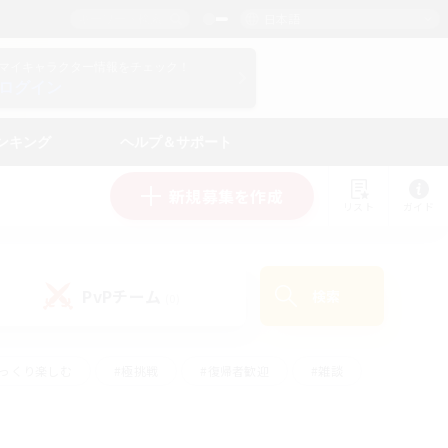
日本語
マイキャラクター情報をチェック！
ログイン
ンキング
ヘルプ＆サポート
新規募集を作成
リスト
ガイド
PvPチーム
検索
(0)
ゆっくり楽しむ
#極挑戦
#復帰者歓迎
#雑談
ルプレイ
#トレジャーハント
#レベリング
して頑張る
#プレイヤー主催イベント