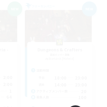
フリーカンパニー
NEW
NEW
ia -
Dungeons & Crafters
追加メンバー募集
Bismarck [Materia]
活動時間
2:00
18:00
23:00
平日
2:00
14:00
23:00
週末
1
20
アクティブメンバー数
64
100
募集人数