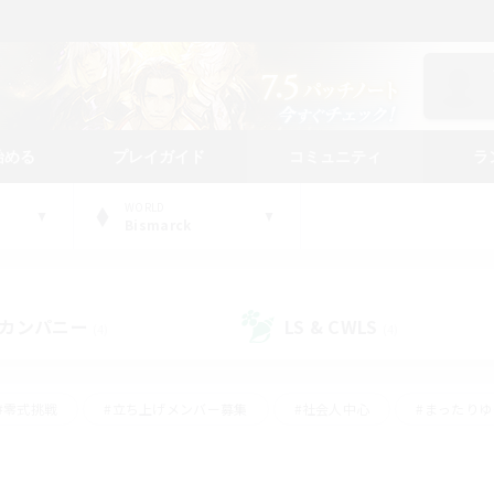
始める
プレイガイド
コミュニティ
ラ
WORLD
Bismarck
カンパニー
LS & CWLS
(4)
(4)
#零式挑戦
#立ち上げメンバー募集
#社会人中心
#まったり
#体験歓迎
#クラフター中心
#ギャザラー中心
#ロー
ング
#演奏
#ミラプリ（ミラージュプリズム）
#クリア目指