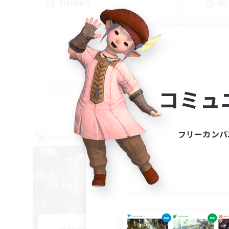
SHARKS
Al
EN
コミュ
募集期間: 2026/09/03 まで
フリーカンパ
クロスワールドリンクシェル
クロス