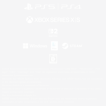
©2026 Sony Interactive Entertainment LLC."PlayStation Family Mark", "PlayStation", "PS5
logo", "PS5", "PS4 logo" and "PS4" are registered trademarks or trademarks of Sony
Interactive Entertainment Inc.
Microsoft, the XBOX Sphere mark, the Series X|S logo and XBOX Series X|S are trademarks
of the Microsoft group of companies.
Nintendo Switch is a trademark of Nintendo.
Windows is either a registered trademark or trademark of Microsoft Corporation in the United
States and/or other countries.
Mac is a trademark of Apple Inc.
©2026 Valve Corporation. Steam and the Steam logo are trademarks and/or registered
trademarks of Valve Corporation in the U.S. and/or other countries.