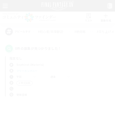
リスト
募集作成
#初心者/若葉歓迎
#絶挑戦
#立ち上げメ
アピールタグ
0件の募集が見つかりました！
指定なし
Sephirot (Materia)
フリーカンパニー
平日
週末
＃零式挑戦
使用言語