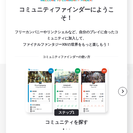
W
E
L
C
O
M
E
T
O
C
O
M
M
U
N
I
T
Y
F
I
N
D
E
R
!
コミュニティファインダーにようこ
そ！
フリーカンパニーやリンクシェルなど、自分のプレイに合ったコ
ミュニティに加入して、
ファイナルファンタジーXIVの世界をもっと楽しもう！
コミュニティファインダーの使い方
パソコン版へ
関連商品
e-STOREで購入
ステップ1
ゲームダウンロード
コミュニティを探す