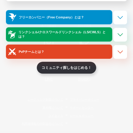
Official Information
フリーカンパニー（Free Company）とは？
/
X
News
YouTube
リンクシェル/クロスワールドリンクシェル（LS/CWLS）と
は？
PvPチームとは？
Instagram
Twitch
コミュニティ探しをはじめる！
LINE
Bluesky
レーティング制度について
プライバシーポリシー
著作権について
サポートセンター
ライセンス
ルール＆ポリシー
利用者情報の外部送信について