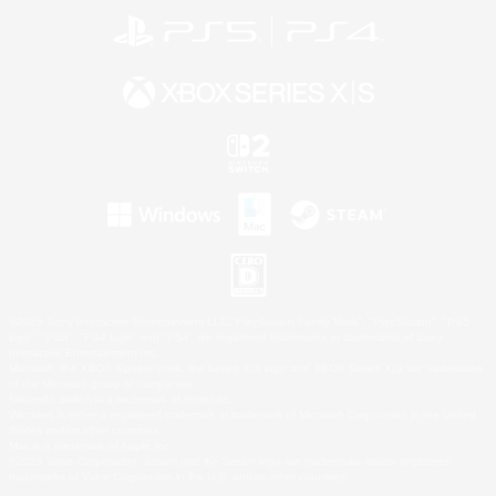
©2026 Sony Interactive Entertainment LLC."PlayStation Family Mark", "PlayStation", "PS5
logo", "PS5", "PS4 logo" and "PS4" are registered trademarks or trademarks of Sony
Interactive Entertainment Inc.
Microsoft, the XBOX Sphere mark, the Series X|S logo and XBOX Series X|S are trademarks
of the Microsoft group of companies.
Nintendo Switch is a trademark of Nintendo.
Windows is either a registered trademark or trademark of Microsoft Corporation in the United
States and/or other countries.
Mac is a trademark of Apple Inc.
©2026 Valve Corporation. Steam and the Steam logo are trademarks and/or registered
trademarks of Valve Corporation in the U.S. and/or other countries.