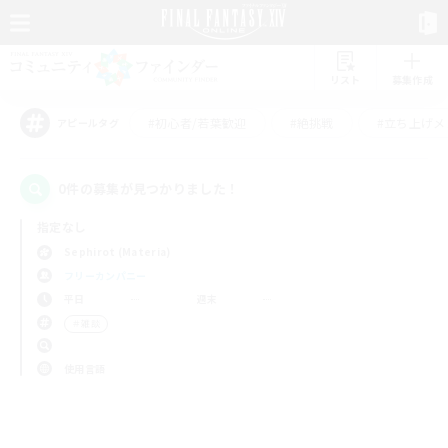
リスト
募集作成
#初心者/若葉歓迎
#絶挑戦
#立ち上げメ
アピールタグ
0件の募集が見つかりました！
指定なし
Sephirot (Materia)
フリーカンパニー
平日
週末
＃雑談
使用言語