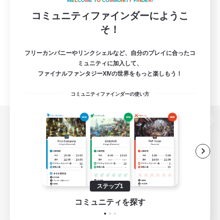
W
E
L
C
O
M
E
T
O
C
O
M
M
U
N
I
T
Y
F
I
N
D
E
R
!
コミュニティファインダーにようこ
そ！
フリーカンパニーやリンクシェルなど、自分のプレイに合ったコ
ミュニティに加入して、
ファイナルファンタジーXIVの世界をもっと楽しもう！
コミュニティファインダーの使い方
パソコン版へ
関連商品
e-STOREで購入
ステップ1
ゲームダウンロード
コミュニティを探す