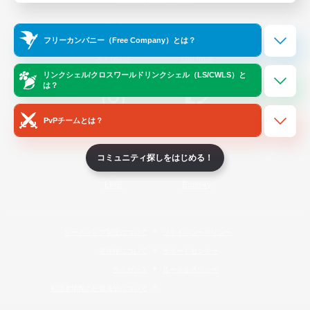
Official Information
フリーカンパニー（Free Company）とは？
/
X
News
YouTube
リンクシェル/クロスワールドリンクシェル（LS/CWLS）と
は？
PvPチームとは？
Instagram
Twitch
コミュニティ探しをはじめる！
LINE
Bluesky
レーティング制度について
プライバシーポリシー
著作権について
サポートセンター
ライセンス
ルール＆ポリシー
利用者情報の外部送信について