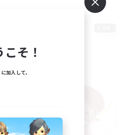
変更
うこそ！
ィに加入して、
た。