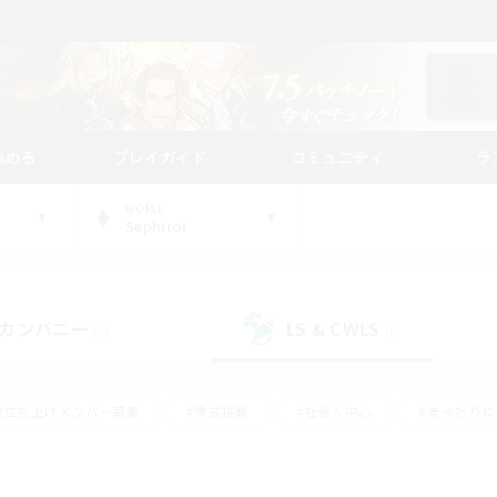
始める
プレイガイド
コミュニティ
ラ
WORLD
Sephirot
カンパニー
LS & CWLS
(0)
(0)
#立ち上げメンバー募集
#零式挑戦
#社会人中心
#まったり
体験歓迎
#クラフター中心
#ロールプレイ
#ギャザラー中心
ージュプリズム）
#スクリーンショット撮影
#クリア目指して頑張る