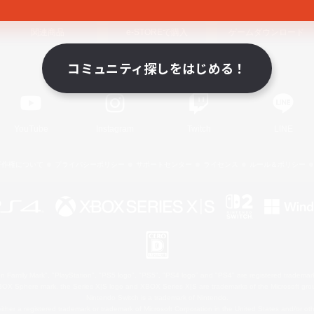
関連商品
e-STOREで購入
ゲームダウンロード
コミュニティ探しをはじめる！
Official Information
YouTube
Instagram
Twitch
LINE
著作権について
プライバシーポリシー
サポートセンター
ライセンス
ルール＆ポリシー
 Family Mark", "PlayStation", "PS5 logo", "PS5", "PS4 logo" and "PS4" are registered trademark
XBOX Sphere mark, the Series X|S logo and XBOX Series X|S are trademarks of the Microsoft gro
Nintendo Switch is a trademark of Nintendo.
ither a registered trademark or trademark of Microsoft Corporation in the United States and/or oth