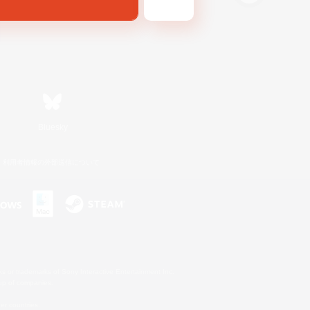
Bluesky
利用者情報の外部送信について
s or trademarks of Sony Interactive Entertainment Inc.
up of companies.
er countries.