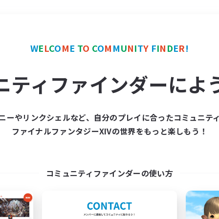
＃レベリング
使用言語
W
E
L
C
O
M
E
T
O
C
O
M
M
U
N
I
T
Y
F
I
N
D
E
R
!
ニティファインダーによ
ニーやリンクシェルなど、自分のプレイに合ったコミュニテ
ファイナルファンタジーXIVの世界をもっと楽しもう！
募集数 0件
集が見つかりませんでし
コミュニティファインダーの使い方
条件を変えて検索してみるでっす！