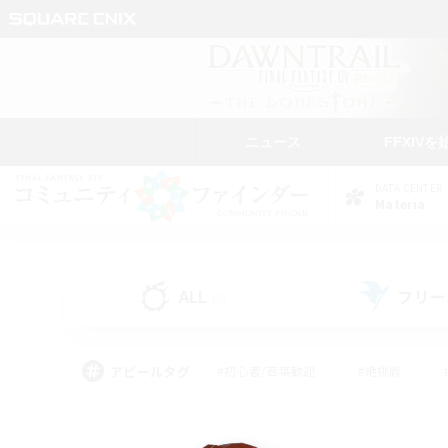
ニュース
FFXIVを
DATA CENTER
Materia
ALL
フリー
(0)
アピールタグ
#初心者/若葉歓迎
#絶挑戦
#学生中心
#なんでも楽しむ
#モブハント
#
#演奏
#ミラプリ（ミラ