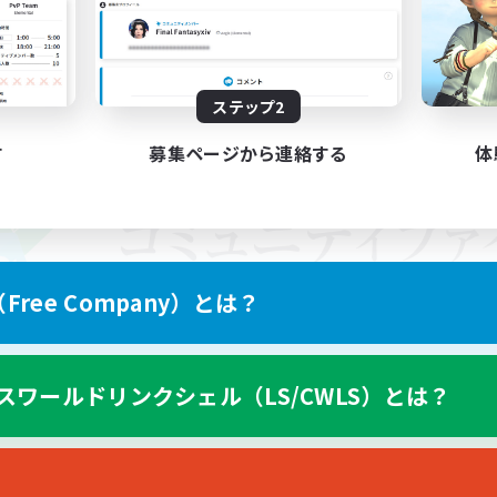
ステップ2
す
募集ページから連絡する
体
ree Company）とは？
スワールドリンクシェル（LS/CWLS）とは？
スマートフォン版へ