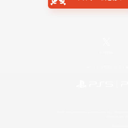
X
/
News
レーティング制度について
©2026 Sony Interactive Entertainment LLC."PlayStation
Microsoft, the 
Windows is e