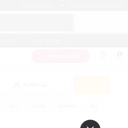
日本語
マイキャラクター情報をチェック！
ログイン
ンキング
ヘルプ＆サポート
新規募集を作成
リスト
ガイド
PvPチーム
検索
(0)
ゆっくり楽しむ
#極挑戦
#復帰者歓迎
#雑談
#ハウジング
#トレジャーハント
#レベリング
#プレイヤー主催イベント