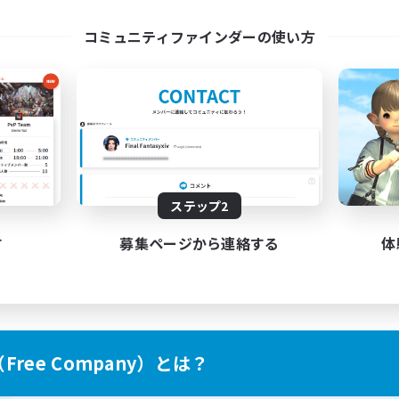
ayers events social
LetsPartyFFXIVDisco
コミュニティファインダーの使い方
EN / FR
募集期間: 2026/08/28 まで
募集期間: 20
ステップ2
す
募集ページから連絡する
体
ree Company）とは？