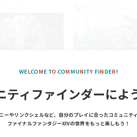
ワールドリンクシェル
クロスワールドリンクシェル
FXIV NA Network 1
Let's Party! Mat
W
E
L
C
O
M
E
T
O
C
O
M
M
U
N
I
T
Y
F
I
N
D
E
R
!
追加メンバー募集
追加メンバー募集
Materia
Materia
ニティファインダーによ
動時間
活動時間
7:00
11:00
0:00
日
平日
1:00
12:00
0:00
末
週末
ニーやリンクシェルなど、自分のプレイに合ったコミュニテ
717
クティブメンバー数
アクティブメンバー数
ファイナルファンタジーXIVの世界をもっと楽しもう！
100
集人数
募集人数