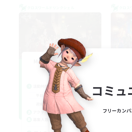
クロスワールドリンクシェル
クロス
MAMEGAE - materia -
F
追加メンバー募集
Materia
コミュ
活動時間
活
18:00
2:00
平日
平
9:00
2:00
週末
週
フリーカンパ
1
アクティブメンバー数
ア
64
募集人数
募