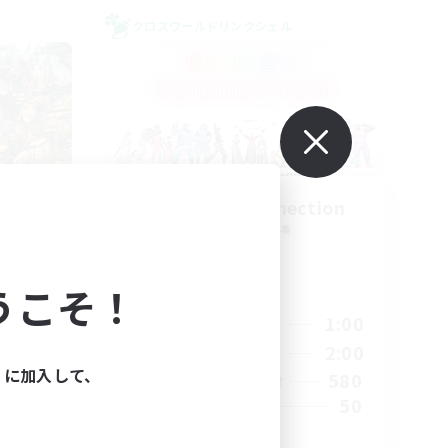
クロスワールドリンクシェル
eria
Rainbow Connection
追加メンバー募集
Materia
うこそ！
活動時間
23:00
18:00
1:00
平日
23:00
10:00
2:00
週末
ィに加入して、
1
580
アクティブメンバー数
999
50
募集人数