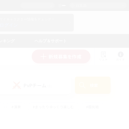
日本語
マイキャラクター情報をチェック！
ログイン
ンキング
ヘルプ＆サポート
新規募集を作成
リスト
ガイド
PvPチーム
検索
(0)
#演奏
#まったりゆっくり楽しむ
#極挑戦
#ハウジング
#レベリング
#クラフター中心
ズム）
#プレイヤー主催イベント