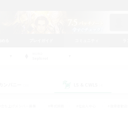
始める
プレイガイド
コミュニティ
ラ
WORLD
Sephirot
カンパニー
LS & CWLS
(10)
(4)
#立ち上げメンバー募集
#零式挑戦
#社会人中心
#復帰者歓迎
ギャザラー中心
#モブハント
#ロールプレイ
#体験歓迎
レジャーハント
#クリア目指して頑張る
#ミラプリ（ミラージュプリ