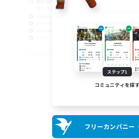
基本自由に！声かけあって色々
Pl
行くスタイル！
立ち上げメンバー募集
まったりゆっくり楽しむ
なんでも楽しむ
スクリーンショット撮影
JA
募集期間: 2026/09/07 まで
ステップ1
コミュニティを探
フリーカンパニー（F