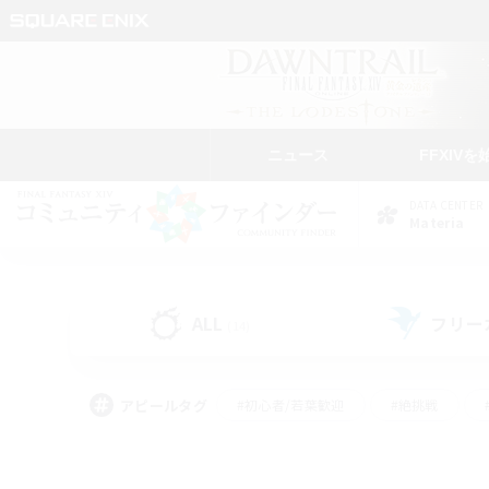
ニュース
FFXIVを
DATA CENTER
Materia
ALL
フリー
(14)
アピールタグ
#初心者/若葉歓迎
#絶挑戦
#雑談
#なんでも楽しむ
#学生中心
#
#スクリーンショット撮影
#ト