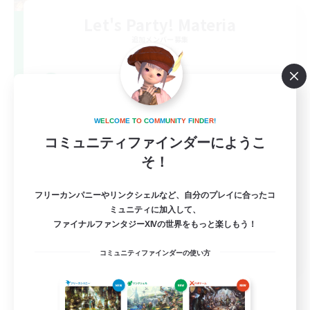
Let's Party! Materia
追加メンバー募集
Materia
999
募集人数
LetsPartyFFXIVDiscord
W
E
L
C
O
M
E
T
O
C
O
M
M
U
N
I
T
Y
F
I
N
D
E
R
!
コミュニティファインダーにようこ
そ！
フリーカンパニーやリンクシェルなど、自分のプレイに合ったコ
ミュニティに加入して、
ファイナルファンタジーXIVの世界をもっと楽しもう！
EN
コミュニティファインダーの使い方
詳細を見る
募集期間: 2026/08/24 まで