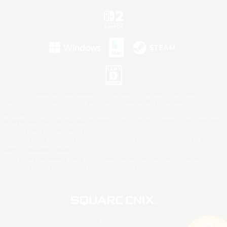
©2026 Sony Interactive Entertainment LLC."PlayStation Family Mark", "PlayStation", "PS5
logo", "PS5", "PS4 logo" and "PS4" are registered trademarks or trademarks of Sony
Interactive Entertainment Inc.
Microsoft, the XBOX Sphere mark, the Series X|S logo and XBOX Series X|S are trademarks
of the Microsoft group of companies.
Nintendo Switch is a trademark of Nintendo.
Windows is either a registered trademark or trademark of Microsoft Corporation in the United
States and/or other countries.
Mac is a trademark of Apple Inc.
©2026 Valve Corporation. Steam and the Steam logo are trademarks and/or registered
trademarks of Valve Corporation in the U.S. and/or other countries.
© SQUARE ENIX