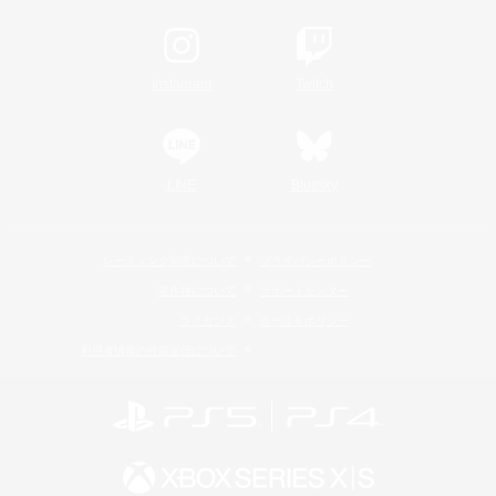
Instagram
Twitch
LINE
Bluesky
レーティング制度について
プライバシーポリシー
著作権について
サポートセンター
ライセンス
ルール＆ポリシー
利用者情報の外部送信について