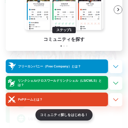
クロスワールドリンクシェル
ステップ1
コミュニティを探す
フリーカンパニー（Free Company）とは？
Rainbow Connection
リンクシェル/クロスワールドリンクシェル（LS/CWLS）と
は？
追加メンバー募集
Materia
PvPチームとは？
50
募集人数
コミュニティ探しをはじめる！
LGBTQIA+