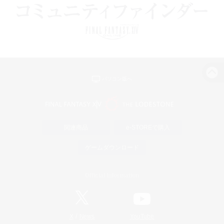
パソコン版へ
関連商品
e-STOREで購入
ゲームダウンロード
Official Information
/
X
News
YouTube