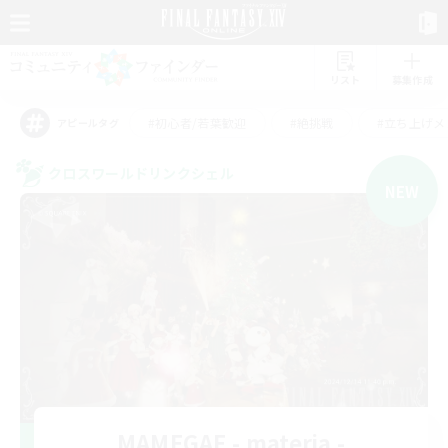
リスト
募集作成
#初心者/若葉歓迎
#絶挑戦
#立ち上げメ
アピールタグ
クロスワールドリンクシェル
NEW
MAMEGAE - materia -