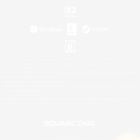
©2026 Sony Interactive Entertainment LLC."PlayStation Family Mark", "PlayStation", "PS5
logo", "PS5", "PS4 logo" and "PS4" are registered trademarks or trademarks of Sony
Interactive Entertainment Inc.
Microsoft, the XBOX Sphere mark, the Series X|S logo and XBOX Series X|S are trademarks
of the Microsoft group of companies.
Nintendo Switch is a trademark of Nintendo.
Windows is either a registered trademark or trademark of Microsoft Corporation in the United
States and/or other countries.
Mac is a trademark of Apple Inc.
©2026 Valve Corporation. Steam and the Steam logo are trademarks and/or registered
trademarks of Valve Corporation in the U.S. and/or other countries.
© SQUARE ENIX