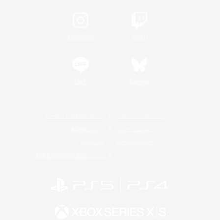
Instagram
Twitch
LINE
Bluesky
レーティング制度について
プライバシーポリシー
著作権について
サポートセンター
ライセンス
ルール＆ポリシー
利用者情報の外部送信について