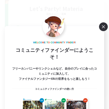
Let's Party! Materia
追加メンバー募集
Materia
999
募集人数
LetsPartyFFXIVDiscord
W
E
L
C
O
M
E
T
O
C
O
M
M
U
N
I
T
Y
F
I
N
D
E
R
!
コミュニティファインダーにようこ
そ！
フリーカンパニーやリンクシェルなど、自分のプレイに合ったコ
ミュニティに加入して、
ファイナルファンタジーXIVの世界をもっと楽しもう！
EN
コミュニティファインダーの使い方
詳細を見る
募集期間: 2026/08/24 まで