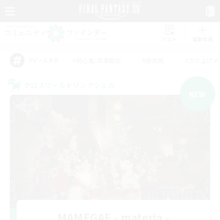
リスト
募集作成
#初心者/若葉歓迎
#絶挑戦
#立ち上げメ
アピールタグ
クロスワールドリンクシェル
NEW
MAMEGAE - materia -