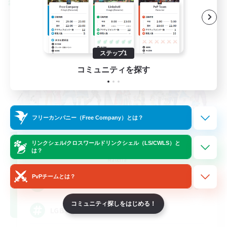
クロスワールドリンクシェル
ステップ1
コミュニティを探す
フリーカンパニー（Free Company）とは？
Rainbow Connection
リンクシェル/クロスワールドリンクシェル（LS/CWLS）と
は？
追加メンバー募集
Materia
PvPチームとは？
50
募集人数
コミュニティ探しをはじめる！
LGBTQIA+