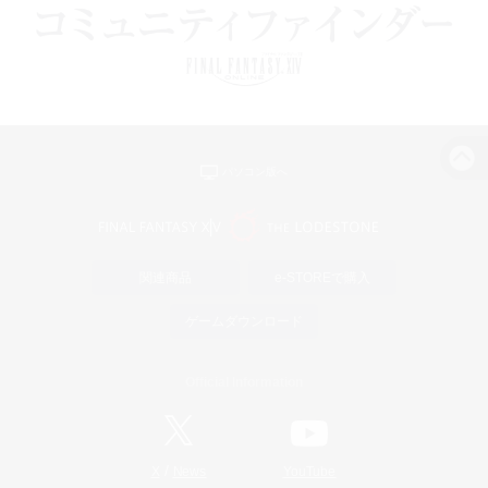
パソコン版へ
関連商品
e-STOREで購入
ゲームダウンロード
Official Information
/
X
News
YouTube