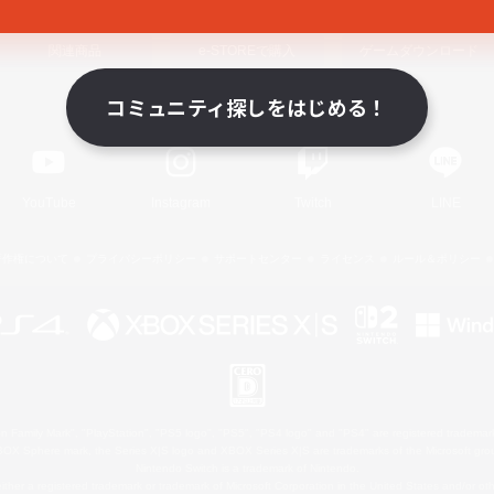
関連商品
e-STOREで購入
ゲームダウンロード
コミュニティ探しをはじめる！
Official Information
YouTube
Instagram
Twitch
LINE
著作権について
プライバシーポリシー
サポートセンター
ライセンス
ルール＆ポリシー
 Family Mark", "PlayStation", "PS5 logo", "PS5", "PS4 logo" and "PS4" are registered trademark
XBOX Sphere mark, the Series X|S logo and XBOX Series X|S are trademarks of the Microsoft gro
Nintendo Switch is a trademark of Nintendo.
ither a registered trademark or trademark of Microsoft Corporation in the United States and/or oth