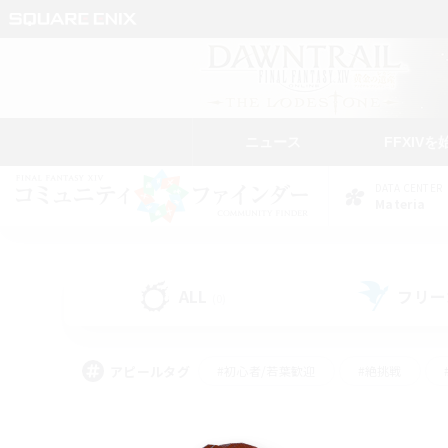
ニュース
FFXIVを
DATA CENTER
Materia
ALL
フリー
(0)
アピールタグ
#初心者/若葉歓迎
#絶挑戦
#なんでも楽しむ
#学生中心
#モブハント
#レベリング
#クリア目指し