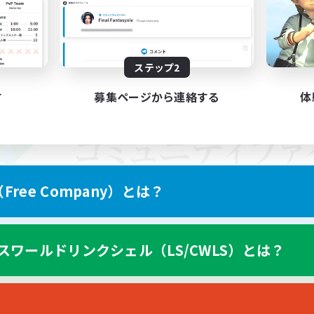
ステップ2
す
募集ページから連絡する
体
ree Company）とは？
スワールドリンクシェル（LS/CWLS）とは？
スマートフォン版へ