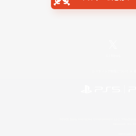
X
/
News
レーティング制度について
©2026 Sony Interactive Entertainment LLC."PlayStation
Microsoft, the 
Windows is e