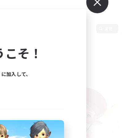
変更
うこそ！
ィに加入して、
た。