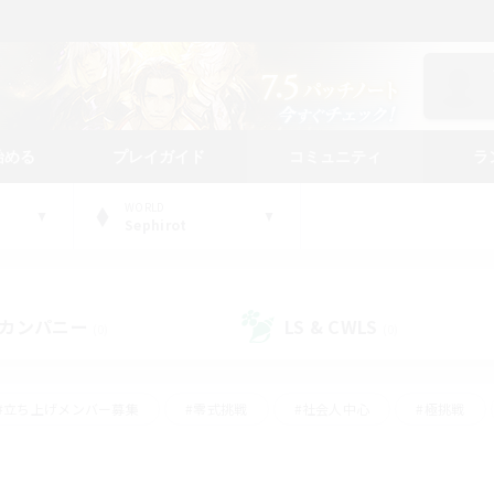
始める
プレイガイド
コミュニティ
ラ
WORLD
Sephirot
カンパニー
LS & CWLS
(0)
(0)
#立ち上げメンバー募集
#零式挑戦
#社会人中心
#極挑戦
#体験歓迎
#ロールプレイ
#ギャザラー中心
#クラフター中
て頑張る
#スクリーンショット撮影
#ミラプリ（ミラージュプリズム