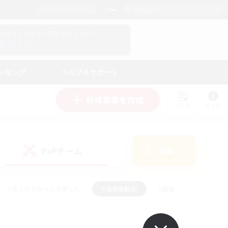
日本語
マイキャラクター情報をチェック！
ログイン
ンキング
ヘルプ＆サポート
新規募集を作成
リスト
ガイド
PvPチーム
検索
(0)
#まったりゆっくり楽しむ
#復帰者歓迎
#雑談
心
#演奏
#トレジャーハント
#ハウジング
）
#プレイヤー主催イベント