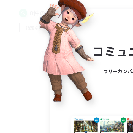
0件の募集が見つかりました！
指定なし
平日
週末
コミュ
フリーカンパ
募