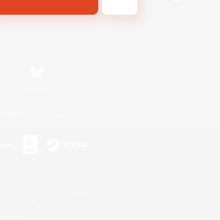
Bluesky
利用者情報の外部送信について
s or trademarks of Sony Interactive Entertainment Inc.
up of companies.
er countries.