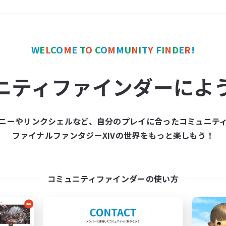
＃復帰者歓迎
使用言語
W
E
L
C
O
M
E
T
O
C
O
M
M
U
N
I
T
Y
F
I
N
D
E
R
!
ニティファインダーによ
ニーやリンクシェルなど、自分のプレイに合ったコミュニテ
ファイナルファンタジーXIVの世界をもっと楽しもう！
募集数 0件
集が見つかりませんでし
コミュニティファインダーの使い方
条件を変えて検索してみるでっす！