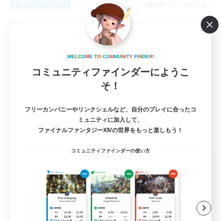
募集期間: 2026/08/29 まで
フリーカンパニー
W
E
L
C
O
M
E
T
O
C
O
M
M
U
N
I
T
Y
F
I
N
D
E
R
!
コミュニティファインダーにようこ
そ！
フリーカンパニーやリンクシェルなど、自分のプレイに合ったコ
ミュニティに加入して、
ファイナルファンタジーXIVの世界をもっと楽しもう！
コミュニティファインダーの使い方
Greenhouse Gardens
追加メンバー募集
Sephirot [Materia]
99
募集人数