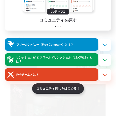
No kidnapping
ステップ1
コミュニティを探す
フリーカンパニー（Free Company）とは？
EN
リンクシェル/クロスワールドリンクシェル（LS/CWLS）と
は？
詳細を見る
募集期間: 2026/08/21 まで
PvPチームとは？
フリーカンパニー
コミュニティ探しをはじめる！