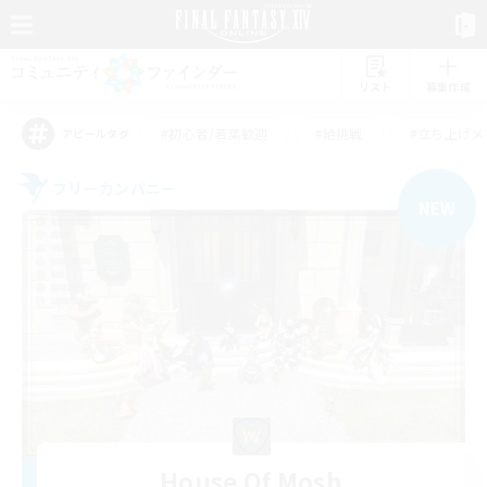
リスト
募集作成
#初心者/若葉歓迎
#絶挑戦
#立ち上げメ
アピールタグ
フリーカンパニー
NEW
House Of Mosh