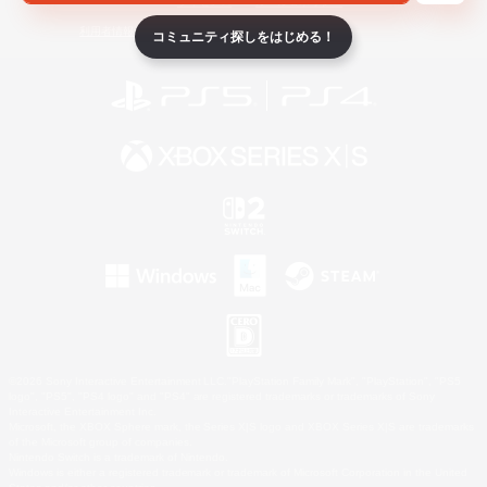
ライセンス
ルール＆ポリシー
利用者情報の外部送信について
コミュニティ探しをはじめる！
©2026 Sony Interactive Entertainment LLC."PlayStation Family Mark", "PlayStation", "PS5
logo", "PS5", "PS4 logo" and "PS4" are registered trademarks or trademarks of Sony
Interactive Entertainment Inc.
Microsoft, the XBOX Sphere mark, the Series X|S logo and XBOX Series X|S are trademarks
of the Microsoft group of companies.
Nintendo Switch is a trademark of Nintendo.
Windows is either a registered trademark or trademark of Microsoft Corporation in the United