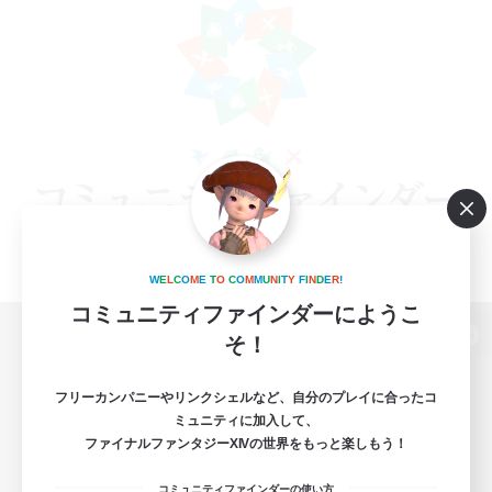
W
E
L
C
O
M
E
T
O
C
O
M
M
U
N
I
T
Y
F
I
N
D
E
R
!
コミュニティファインダーにようこ
そ！
パソコン版へ
フリーカンパニーやリンクシェルなど、自分のプレイに合ったコ
ミュニティに加入して、
ファイナルファンタジーXIVの世界をもっと楽しもう！
関連商品
e-STOREで購入
コミュニティファインダーの使い方