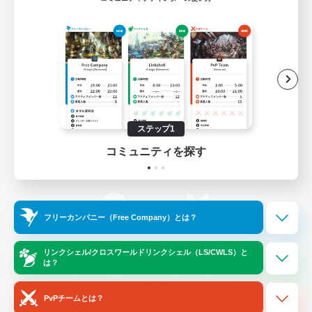
ゲームダウンロード
Official Information
/
X
News
YouTube
ステップ1
コミュニティを探す
Instagram
Twitch
フリーカンパニー（Free Company）とは？
LINE
Bluesky
リンクシェル/クロスワールドリンクシェル（LS/CWLS）と
は？
レーティング制度について
プライバシーポリシー
著作権について
サポートセンター
PvPチームとは？