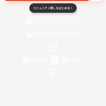
ライセンス
ルール＆ポリシー
利用者情報の外部送信について
コミュニティ探しをはじめる！
©2026 Sony Interactive Entertainment LLC."PlayStation Family Mark", "PlayStation", "PS5
logo", "PS5", "PS4 logo" and "PS4" are registered trademarks or trademarks of Sony
Interactive Entertainment Inc.
Microsoft, the XBOX Sphere mark, the Series X|S logo and XBOX Series X|S are trademarks
of the Microsoft group of companies.
Nintendo Switch is a trademark of Nintendo.
Windows is either a registered trademark or trademark of Microsoft Corporation in the United