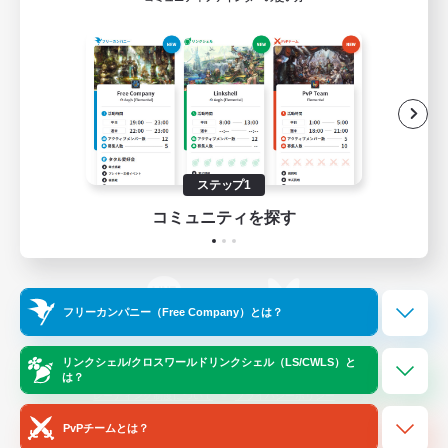
ゲームダウンロード
Official Information
/
X
News
YouTube
ステップ1
コミュニティを探す
Instagram
Twitch
フリーカンパニー（Free Company）とは？
LINE
Bluesky
リンクシェル/クロスワールドリンクシェル（LS/CWLS）と
は？
レーティング制度について
プライバシーポリシー
著作権について
サポートセンター
PvPチームとは？