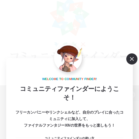
W
E
L
C
O
M
E
T
O
C
O
M
M
U
N
I
T
Y
F
I
N
D
E
R
!
コミュニティファインダーにようこ
そ！
パソコン版へ
フリーカンパニーやリンクシェルなど、自分のプレイに合ったコ
ミュニティに加入して、
ファイナルファンタジーXIVの世界をもっと楽しもう！
関連商品
e-STOREで購入
コミュニティファインダーの使い方