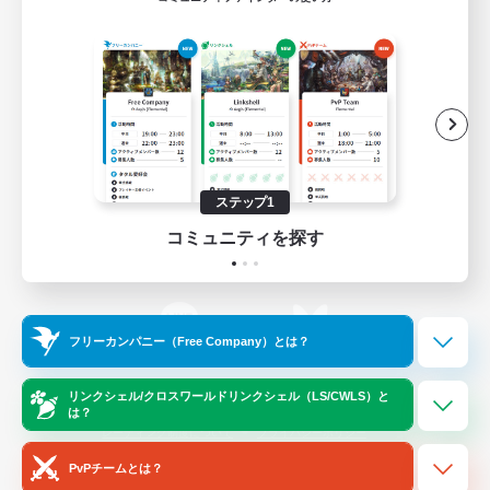
ゲームダウンロード
Official Information
/
X
News
YouTube
ステップ1
コミュニティを探す
Instagram
Twitch
フリーカンパニー（Free Company）とは？
LINE
Bluesky
リンクシェル/クロスワールドリンクシェル（LS/CWLS）と
は？
レーティング制度について
プライバシーポリシー
著作権について
サポートセンター
PvPチームとは？