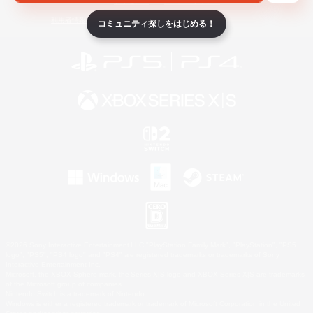
ライセンス
ルール＆ポリシー
利用者情報の外部送信について
コミュニティ探しをはじめる！
©2026 Sony Interactive Entertainment LLC."PlayStation Family Mark", "PlayStation", "PS5
logo", "PS5", "PS4 logo" and "PS4" are registered trademarks or trademarks of Sony
Interactive Entertainment Inc.
Microsoft, the XBOX Sphere mark, the Series X|S logo and XBOX Series X|S are trademarks
of the Microsoft group of companies.
Nintendo Switch is a trademark of Nintendo.
Windows is either a registered trademark or trademark of Microsoft Corporation in the United