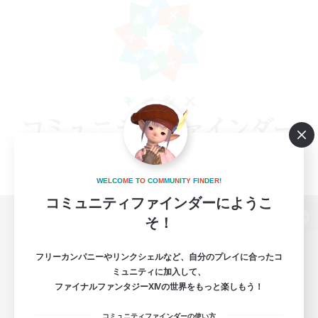
W
E
L
C
O
M
E
T
O
C
O
M
M
U
N
I
T
Y
F
I
N
D
E
R
!
コミュニティファインダーにようこ
そ！
パソコン版へ
フリーカンパニーやリンクシェルなど、自分のプレイに合ったコ
ミュニティに加入して、
ファイナルファンタジーXIVの世界をもっと楽しもう！
関連商品
e-STOREで購入
コミュニティファインダーの使い方